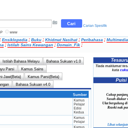
Carian Spesifik
BP
www
;
;
;
;
;
Ensiklopedia
Buku
Khidmat Nasihat
Peribahasa
Multimedia
;
;
;
na
Istilah Sains Kewangan
Domain_Fik
Tesaur
Istilah Bahasa Melayu
Bahasa Sukuan v1.0
Tiada maklumat tes
yu Parsi
Kamus Sains
kata
cuku
mi-Jawi(Beta)
Kamus Parsi(Beta)
Puisi
wangan
Bahasa Sukuan v4.0
Sumber
Cukup panjang 
Susah diukur s
Kamus 
Ulat bergulung di
Pelajar 
Rezeki nak putu
Edisi 
Kedua
Kamus 
Pelajar
Lihat selanjutn
Kamus 