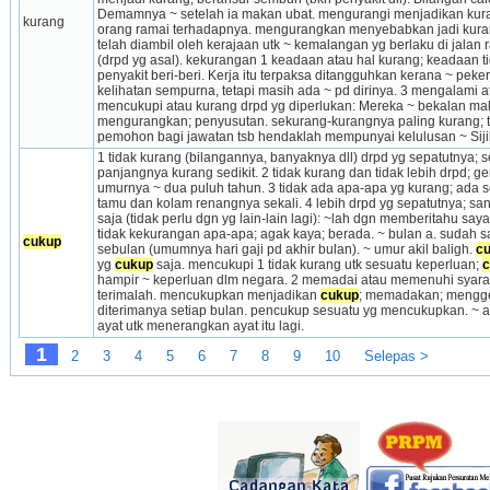
Demamnya ~ setelah ia makan ubat. mengurangi menjadikan kuran
kurang
orang ramai terhadapnya. mengurangkan menyebabkan jadi kuran
telah diambil oleh kerajaan utk ~ kemalangan yg berlaku di jalan
(drpd yg asal). kekurangan 1 keadaan atau hal kurang; keadaan t
penyakit beri-beri. Kerja itu terpaksa ditangguhkan kerana ~ peke
kelihatan sempurna, tetapi masih ada ~ pd dirinya. 3 mengalami a
mencukupi atau kurang drpd yg diperlukan: Mereka ~ bekalan ma
mengurangkan; penyusutan. sekurang-kurangnya paling kurang; ter
pemohon bagi jawatan tsb hendaklah mempunyai kelulusan ~ Siji
1 tidak kurang (bilangannya, banyaknya dll) drpd yg sepatutnya; 
panjangnya kurang sedikit. 2 tidak kurang dan tidak lebih drpd; ge
umurnya ~ dua puluh tahun. 3 tidak ada apa-apa yg kurang; ada ser
tamu dan kolam renangnya sekali. 4 lebih drpd yg sepatutnya; sa
saja (tidak perlu dgn yg lain-lain lagi): ~lah dgn memberitahu saya
tidak kekurangan apa-apa; agak kaya; berada. ~ bulan a. sudah 
cukup
sebulan (umumnya hari gaji pd akhir bulan). ~ umur akil baligh. 
c
yg 
cukup
 saja. mencukupi 1 tidak kurang utk sesuatu keperluan; 
c
hampir ~ keperluan dlm negara. 2 memadai atau memenuhi syarat-sy
terimalah. mencukupkan menjadikan 
cukup
; memadakan; mengge
diterima­nya setiap bulan. pencukup sesuatu yg mencukupkan. ~ ay
ayat utk me­nerangkan ayat itu lagi.
1
2
3
4
5
6
7
8
9
10
Selepas >