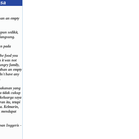
asa
than an empty
pun sedikit,
 langsung.
un pada
the food you
 it was not
ungry family,
r than an empty
dn't have any
.
makanan yang
a tidak cukup
keluarga saya
an itu, tetapi
da. Kelmarin,
k mendapat
.
an Inggeris -