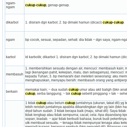
ngam-
cukup
-
cukup
, genap-genap.
ngam
dikarbol
1. disiram dgn karbol; 2. bp dimaki hamun (dicaci) 
cukup
-
cukup
.
ngam
bp cocok, sesuai, sepadan, sehati: dia tidak ~ dgn saya; ngam-ng
karbol
Id karbolik; dikarbol 1. disiram dgn karbol; 2. bp dimaki hamun (dic
1. membersihkan sesuatu dengan air, mencuci: membasuh kain; me
lagi (kenangan pahit, kekejian, malu, dan sebagainya), mencuc
membasuh
kepada Tuhan; 3. bp memarahi dan meleteri seseorang: aku mem
menghapuskan, menyapu bersih: membasuh orang yang antiper
memakai kain; ~ dua sudah 
cukup
berkain
cukup
, serba tanggung; ~ tak 
cukup
 sebelit pinggang = tak ~ seh
1 tidak 
cukup
 atau belum 
cukup
 jumlahnya (ukuran, takat dll) yg 
lebih rendah jumlahnya apabila dibandingkan dgn yg lain (bkn hasil
drpd tahun sudah. 3 tidak berapa baik (maju, sihat dll): Saya tidak 
tidak lengkap atau tidak sempurna; cacat; cela: Apa dipandang kpd
sopan; biadab. ~ ajar tidak berbudi bahasa; buruk budi pekertinya. 
utk membuat sesuatu. ~ tenaga tidak mempunyai tenaga atau kek
menjadi kurang; beransur sembuh (bkn penyakit dll): Bilangan cal