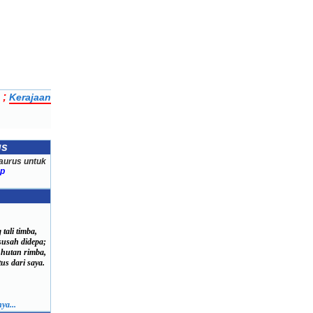
;
Kerajaan
us
aurus untuk
p
tali timba,
usah didepa;
 hutan rimba,
s dari saya.
ya...