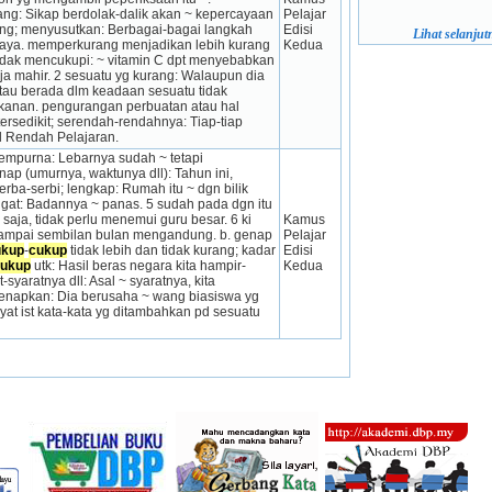
g: Sikap berdolak-dalik akan ~ kepercayaan 
Pelajar 
g; menyusutkan: Berbagai-bagai langkah 
Edisi 
Lihat selanjutn
 raya. memperkurang menjadikan lebih kurang 
Kedua
idak mencukupi: ~ vitamin C dpt menyebabkan 
rja mahir. 2 sesuatu yg kurang: Walaupun dia 
tau berada dlm keadaan sesuatu tidak 
kanan. pengurangan perbuatan atau hal 
sedikit; serendah-rendahnya: Tiap-tiap 
l Rendah Pelajaran.
sempurna: Lebarnya sudah ~ tetapi 
nap (umurnya, waktunya dll): Tahun ini, 
ba-serbi; lengkap: Rumah itu ~ dgn bilik 
ngat: Badannya ~ panas. 5 sudah pada dgn itu 
 saja, tidak perlu menemui guru besar. 6 ki 
Kamus 
sampai sembilan bulan mengandung. b. genap 
Pelajar 
ukup
-
cukup
 tidak lebih dan tidak kurang; kadar 
Edisi 
ukup
 utk: Hasil beras negara kita hampir-
Kedua
aratnya dll: Asal ~ syaratnya, kita 
napkan: Dia berusaha ~ wang biasiswa yg 
at ist kata-kata yg ditambahkan pd sesuatu 