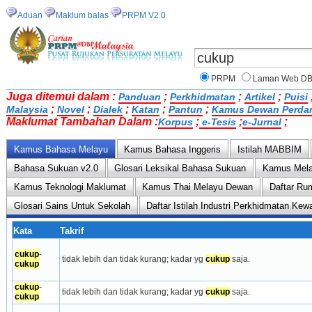
Aduan
Maklum balas
PRPM V2.0
PRPM
Laman Web D
Juga ditemui dalam :
;
;
;
Panduan
Perkhidmatan
Artikel
Puisi
;
;
;
;
;
Malaysia
Novel
Dialek
Katan
Pantun
Kamus Dewan Perda
Maklumat Tambahan Dalam :
;
;
;
Korpus
e-Tesis
e-Jurnal
Kamus Bahasa Melayu
Kamus Bahasa Inggeris
Istilah MABBIM
Bahasa Sukuan v2.0
Glosari Leksikal Bahasa Sukuan
Kamus Mela
Kamus Teknologi Maklumat
Kamus Thai Melayu Dewan
Daftar Ru
Glosari Sains Untuk Sekolah
Daftar Istilah Industri Perkhidmatan Ke
Kata
Takrif
cukup
-
tidak lebih dan tidak kurang; kadar yg 
cukup
 saja.
cukup
cukup
-
tidak lebih dan tidak kurang; kadar yg 
cukup
 saja.
cukup