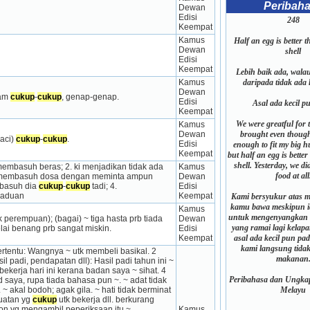
Peribah
Dewan 
Edisi 
248
Keempat
Kamus 
Half an egg is better 
Dewan 
shell
Edisi 
Keempat
Lebih baik ada, walau
Kamus 
daripada tidak ada
Dewan 
am 
cukup
-
cukup
, genap-genap.
Edisi 
Asal ada kecil p
Keempat
We were greatful for 
Kamus 
Dewan 
brought even though
aci) 
cukup
-
cukup
.
Edisi 
enough to fit my big h
Keempat
but half an egg is bette
shell. Yesterday, we di
mbasuh beras; 2. ki menjadikan tidak ada 
Kamus 
food at all
i: membasuh dosa dengan meminta ampun 
Dewan 
basuh dia 
cukup
-
cukup
 tadi; 4. 
Edisi 
paduan
Keempat
Kami bersyukur atas 
kamu bawa meskipun i
Kamus 
untuk mengenyangkan 
 umur atau akil baligh (bkn anak perempuan); (bagai) ~ tiga hasta prb tiada 
Dewan 
yang ramai lagi kelapar
elai benang prb sangat miskin.
Edisi 
Keempat
asal ada kecil pun pa
kami langsung tida
tertentu: Wangnya ~ utk membeli basikal. 2 
makanan
 padi, pendapatan dll): Hasil padi tahun ini ~ 
bekerja hari ini kerana badan saya ~ sihat. 4 
Peribahasa dan Ungkap
 saya, rupa tiada bahasa pun ~. ~ adat tidak 
~ akal bodoh; agak gila. ~ hati tidak berminat 
Melayu
uatan yg 
cukup
 utk bekerja dll. berkurang 
on yg mengambil peperiksaan itu ~. 
Kamus 