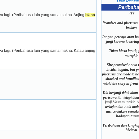
Lihat selanjutn
Peribah
487
ya lagi. (Peribahasa lain yang sama makna: Anjing 
biasa
Promises and piecrusts 
broken
Jangan percaya atau b
janji kerana ia serin
 berbuat jahat, sekali-sekala teringat juga akan mengulangnya lagi. (Peribahasa lain yang sama makna: Kalau anjing 
Titian biasa lapuk, 
mungkir
She promised not to 
incident again, but 
piecrusts are made to b
shocked and humiliat
retold the story in front
Dia berjanji tidak akan
peristiwa itu, tetapi tit
janji biasa mungkir.
terkejut dan naik mal
menceritakan semula 
hadapan tuna
Peribahasa dan Ungkap
Melayu