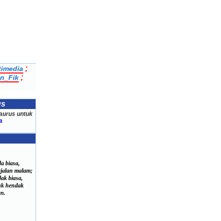
;
timedia
;
n_Fik
us
aurus untuk
a
a biasa,
alan malam;
ak biasa,
 hendak
n.