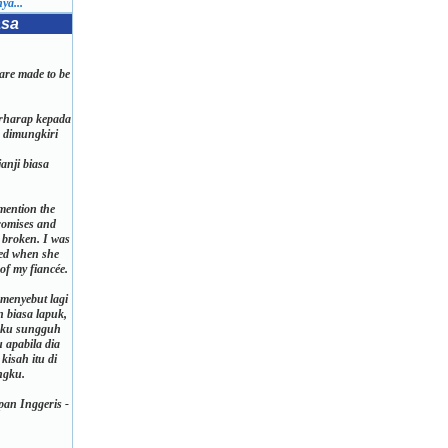
ya...
asa
are made to be
erharap kepada
g dimungkiri
janji biasa
mention the
promises and
e broken. I was
ed when she
 of my fiancée.
 menyebut lagi
ian biasa lapuk,
 Aku sungguh
u apabila dia
kisah itu di
ngku.
an Inggeris -