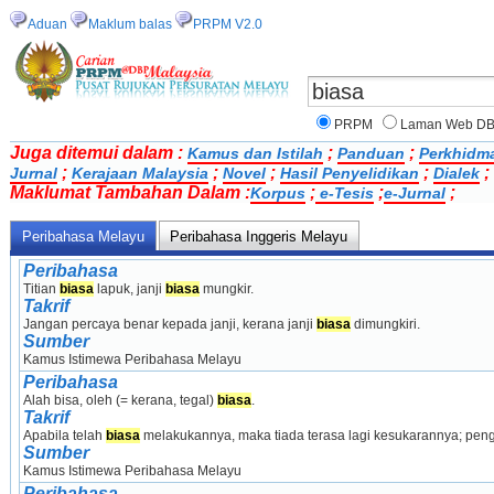
Aduan
Maklum balas
PRPM V2.0
PRPM
Laman Web D
Juga ditemui dalam :
;
;
Kamus dan Istilah
Panduan
Perkhidm
;
;
;
;
;
Jurnal
Kerajaan Malaysia
Novel
Hasil Penyelidikan
Dialek
Maklumat Tambahan Dalam :
;
;
;
Korpus
e-Tesis
e-Jurnal
Peribahasa Melayu
Peribahasa Inggeris Melayu
Peribahasa
Titian 
biasa
 lapuk, janji 
biasa
 mungkir.
Takrif
Jangan percaya benar kepada janji, kerana janji 
biasa
 dimungkiri.
Sumber
Kamus Istimewa Peribahasa Melayu
Peribahasa
Alah bisa, oleh (= kerana, tegal) 
biasa
.
Takrif
Apabila telah 
biasa
 melakukannya, maka tiada terasa lagi kesukarannya; penga
Sumber
Kamus Istimewa Peribahasa Melayu
Peribahasa