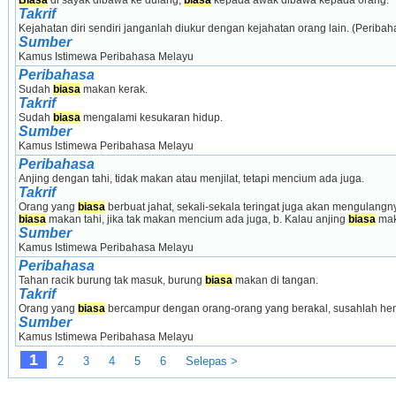
Biasa
 di sayak dibawa ke dulang, 
biasa
 kepada awak dibawa kepada orang.
Takrif
Kejahatan diri sendiri janganlah diukur dengan kejahatan orang lain. (Peribah
Sumber
Kamus Istimewa Peribahasa Melayu
Peribahasa
Sudah 
biasa
 makan kerak.
Takrif
Sudah 
biasa
 mengalami kesukaran hidup.
Sumber
Kamus Istimewa Peribahasa Melayu
Peribahasa
Anjing dengan tahi, tidak makan atau menjilat, tetapi mencium ada juga.
Takrif
Orang yang 
biasa
biasa
 makan tahi, jika tak makan mencium ada juga, b. Kalau anjing 
biasa
 mak
Sumber
Kamus Istimewa Peribahasa Melayu
Peribahasa
Tahan racik burung tak masuk, burung 
biasa
 makan di tangan.
Takrif
Orang yang 
biasa
 bercampur dengan orang-orang yang berakal, susahlah he
Sumber
Kamus Istimewa Peribahasa Melayu
1
2
3
4
5
6
Selepas >