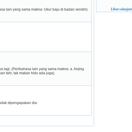
Lihat selanjutn
asa lain yang sama makna: Ukur baju di badan sendiri).
 berbuat jahat, sekali-sekala teringat juga akan mengulangnya lagi. (Peribahasa lain yang sama makna: a. Anjing 
an tahi, tak makan hidu ada juga).
ndak dipengapakan dia.