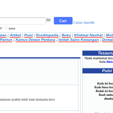
Carian Spesifik
BP
www
;
;
;
;
;
;
atan
Artikel
Puisi
Ensiklopedia
Buku
Khidmat Nasihat
Mul
;
;
;
Pantun
Kamus Dewan Perdana
Istilah Sains Kewangan
Domai
Tesaur
Tiada maklumat tes
kata
bias
Puisi
Kuda ini kud
Kuda biasa berj
Budak ini bud
Buah mabuk
dimaka
laman praktis lebih baik daripada teori.