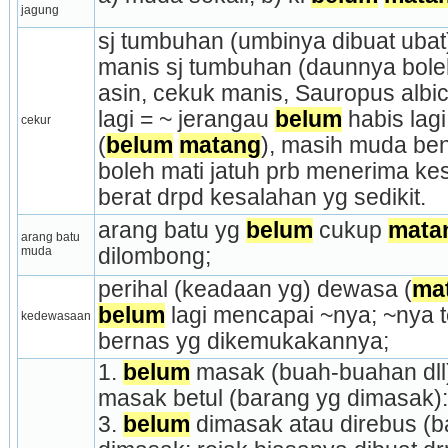
jagung
sj tumbuhan (umbinya dibuat ubat)
manis sj tumbuhan (daunnya boleh
asin, cekuk manis, Sauropus albic
lagi = ~ jerangau 
belum
 habis lag
cekur
(
belum
matang
), masih muda ben
boleh mati jatuh prb menerima ke
berat drpd kesalahan yg sedikit.
arang batu yg 
belum
 cukup 
mata
arang batu 
muda
dilombong;
perihal (keadaan yg) dewasa (
ma
belum
 lagi men­capai ~nya; ~nya te
kedewasaan
bernas yg dikemukakannya;
1. 
belum
 masak (buah-buahan dll)
masak betul (barang yg dimasak):
3. 
belum
 dimasak atau direbus (b