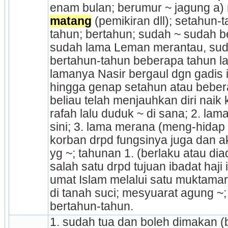
enam bulan; berumur ~ jagung a) m
matang
 (pemikiran dll); setahun-
tahun; bertahun; sudah ~ sudah be
sudah lama Leman merantau, sudah
bertahun-tahun beberapa tahun l
lamanya Nasir bergaul dgn gadis i
hingga genap setahun atau beber
beliau telah men­jauh­kan diri nai
rafah lalu duduk ~ di sana; 2. lama
sini; 3. lama merana (meng-hidap p
korban drpd fungsi­nya juga dan ak
yg ~; tahunan 1. (berlaku atau dia
salah satu drpd tujuan ibadat haji
umat Islam melalui satu muktamar
di tanah suci; mesyuarat agung ~;
bertahun-tahun.