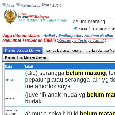
Aduan
Maklum balas
PRPM V2.0
PRPM
Laman Web D
Juga ditemui dalam :
;
;
Artikel
Ensiklopedia
Khidmat Nasihat
Maklumat Tambahan Dalam :
;
;
;
Korpus
e-Tesis
e-Jurnal
Kamus Bahasa Melayu
Kamus Bahasa Inggeris
Istilah Bahasa Me
Kamus Thai Melayu Dewan
Kata
Takrif
(Bio) serangga 
belum
matang
, te
pepatung atau serangga lain yg ti
nimfa
metamorfosisnya.
(juvénil) anak muda yg 
belum
ma
juvenil
budak.
berumur 
a) muda sekali; b) ki 
belum
mata
setahun 