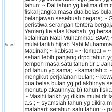
tahun; ~ Dal tahun yg kelima dlm da
fiskal jangka masa dua belas bulan 
belanjawan sesebuah negara; ~ G
peristiwa serangan tentera bergaj
Yaman) ke atas Kaabah, yg bersa
kelahiran Nabi Muhammad SAW; ~ Hi
mulai tarikh hijrah Nabi Muhamm
tahun I
Madinah; ~ kabisat = ~ lompat = ~ 
sehari lebih panjang drpd tahun yg
tempoh masa satu tahun dr 1 Janu
pd tahun yg sama; ~ kamariah = ~ 
meng­ikut perjalanan bulan; ~ ke
dua belas bulan yg pd akhirnya ses
menutup akaunnya; b) tahun fiskal;
~ Masihi tarikh yg dikira mulai dr t
a.s.; ~ syamsiah tahun yg dikira m
matahari; setahun satu tahun; ~ pa