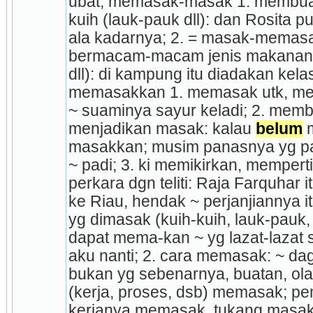
ubat; memasak-masak 1. membua
kuih (lauk-pauk dll): dan Rosita pu
ala kadarnya; 2. = masak-memas
bermacam-macam jenis makanan (k
dll): di kampung itu diadakan ke
memasakkan 1. memasak utk, mem
~ suaminya sayur keladi; 2. memb
menjadikan ma­sak: kalau 
belum
 
masakkan; musim panasnya yg pan
~ padi; 3. ki memikirkan, mempert
perkara dgn teliti: Raja Farquhar i
ke Riau, hendak ~ perjanjiannya i
yg dimasak (kuih-kuih, lauk-pauk, dl
dapat mema-kan ~ yg lazat-lazat sp
aku nanti; 2. cara memasak: ~ dagi
bukan yg sebenarnya, buatan, ola
(kerja, proses, dsb) me­masak; pe
kerjanya memasak, tukang masak; 2