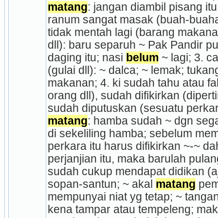
matang
: jangan diambil pisang itu,
ranum sangat masak (buah-buahan
tidak mentah lagi (barang makanan
dll): baru separuh ~ Pak Pandir pu
daging itu; nasi 
belum
 ~ lagi; 3.
(gulai dll): ~ dalca; ~ lemak; tuk
maka­nan; 4. ki sudah tahu atau fa
orang dll), sudah difikirkan (diperti
matang
: hamba sudah ~ dgn segal
di sekeliling hamba; sebelum mem
perkara itu harus difikirkan ~-~ da
perjanjian itu, maka barulah pulang
sudah cukup mendapat didikan (aj
sopan-santun; ~ akal 
matang
 pem
mempunyai niat yg tetap; ~ tangan
kena tampar atau tempeleng; maka