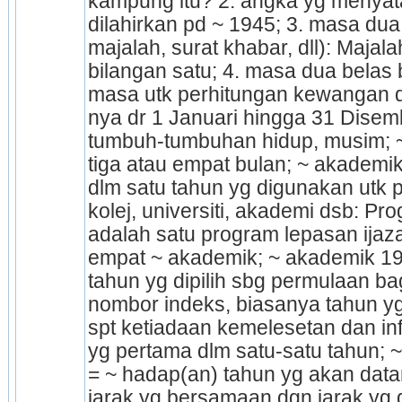
kampung itu? 2. angka yg menyatak
dilahir­kan pd ~ 1945; 3. masa dua 
majalah, surat khabar, dll): Majal
bilangan satu; 4. masa dua belas bu
masa utk perhitungan kewangan d
nya dr 1 Januari hingga 31 Disem
tumbuh-tumbuhan hidup, musim; ~
tiga atau empat bulan; ~ akademi
dlm satu tahun yg digunakan utk pe
kolej, universiti, akademi dsb: Pr
adalah satu program lepasan ija
empat ~ akademik; ~ akademik 199
tahun yg dipilih sbg permulaan bagi
nombor indeks, biasanya tahun yg
spt ketiada­an kemelesetan dan infla
yg pertama dlm satu-satu tahun; ~
= ~ hadap(an) tahun yg akan datang
jarak yg bersamaan dgn jarak yg d