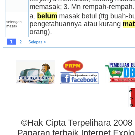
mema­sak; 3. Mn rempah-rempah.
a. 
belum
 masak betul (ttg buah-bu
setengah 
pengetahuannya atau kurang 
mat
masak
orang).
1
2
Selepas >
©Hak Cipta Terpelihara 2008
Paparan terbaik Internet Explo