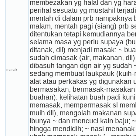
membezakan yg halal dan yg hara
peri­hal sesuatu yg mustahil terjadi 
mentah di dalam prb nampaknya ba
malam, mentah pagi (siang) prb se
ditentu­kan tetapi kemudiannya be
selama masa yg perlu supaya (bua
ditanak, dll) menjadi masak: ~ bu
sudah dimasak (air, makanan, dll): 
dibasuh tangan dgn air yg sudah
masak
sedang membuat lauk­pauk (kuih-m
alat atau perkakas yg digunakan 
bermasakan, bermasak-masakan 
buahan): kelihatan buah padi kuni
memasak, mempermasak sl membua
muih dll), mengolah makanan sup
ibunya ~ dan mencuci kain baju; ~
hingga mendidih; ~ nasi menanak 