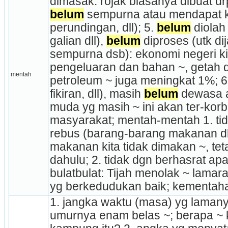
belum
 sempurna atau mendapat k
perundingan, dll); 5. 
belum
 diolah
galian dll), 
belum
 diproses (utk di
sempurna dsb): ekonomi negeri ki
pengeluaran dan bahan ~, getah da
mentah
petroleum ~ juga meningkat 1%; 6
fikiran, dll), masih 
belum
 dewasa 
muda yg masih ~ ini akan ter-korb
masyarakat; mentah-mentah 1. tid
rebus (barang-barang makanan dll
makanan kita tidak dimakan ~, teta
dahulu; 2. tidak dgn berhasrat apa
bulat­bulat: Tijah menolak ~ lama
yg berkedudukan baik; kementaha
1. jangka waktu (masa) yg lamanya
umurnya enam belas ~; berapa ~ k