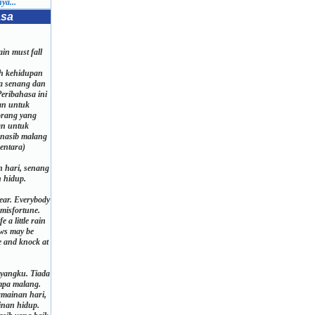
ya...
asa
rain must fall
h kehidupan
a senang dan
Peribahasa ini
an untuk
orang yang
an untuk
nasib malang
entara)
 hari, senang
 hidup.
dear. Everybody
 misfortune.
e a little rain
ws may be
e and knock at
.
ayangku. Tiada
impa malang.
rmainan hari,
inan hidup.