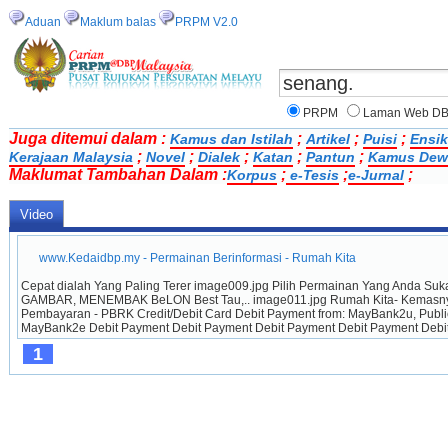
Aduan
Maklum balas
PRPM V2.0
PRPM
Laman Web D
Juga ditemui dalam :
;
;
;
Kamus dan Istilah
Artikel
Puisi
Ensik
;
;
;
;
;
Kerajaan Malaysia
Novel
Dialek
Katan
Pantun
Kamus Dew
Maklumat Tambahan Dalam :
;
;
;
Korpus
e-Tesis
e-Jurnal
Video
www.Kedaidbp.my - Permainan Berinformasi - Rumah Kita
Cepat dialah Yang Paling Terer image009.jpg Pilih Permainan Yang An
GAMBAR, MENEMBAK BeLON Best Tau,.. image011.jpg Rumah Kita- Kemasny
Pembayaran - PBRK Credit/Debit Card Debit Payment from: MayBank2u, Pub
MayBank2e Debit Payment Debit Payment Debit Payment Debit Payment Debit 
1