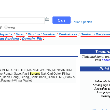
Carian Spesifik
BP
www
;
;
;
;
lopedia
Buku
Khidmat Nasihat
Peribahasa
Direktori Karyaw
;
;
an Perdana
Domain_Fik
Tesaur
Tiada maklumat tes
kata
senan
Puisi
da Suka MENCARI OBJEK, MARI MEWARNA, MENCANTUM 
e Rumah Saye, Pasti 
Senang
 Nak Cari Objek Pilihan 
lic_Bank, Hong_Leong_Bank, Bank_Islam, CIMB_Bank & 
Payment-Virtual Wallet 
Kalau ada ik
Senang saya m
Apa cakap tu
Cakap lepa
menang