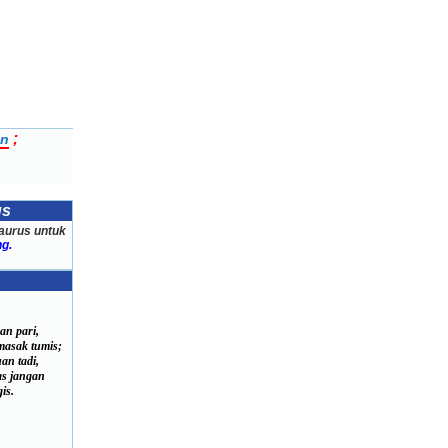
;
an
us
aurus untuk
g.
an pari,
asak tumis;
an tadi,
s jangan
is.