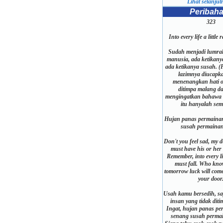
Lihat selanjutn
Peribah
323
Into every life a little 
Sudah menjadi lumra
manusia, ada ketikany
ada ketikanya susah. (
lazimnya diucapk
menenangkan hati 
ditimpa malang d
mengingatkan bahawa 
itu hanyalah sem
Hujan panas permainan
susah permainan
Don't you feel sad, my 
must have his or her
Remember, into every lif
must fall. Who kno
tomorrow luck will com
your door
Usah kamu bersedih, s
insan yang tidak dit
Ingat, hujan panas pe
senang susah perma