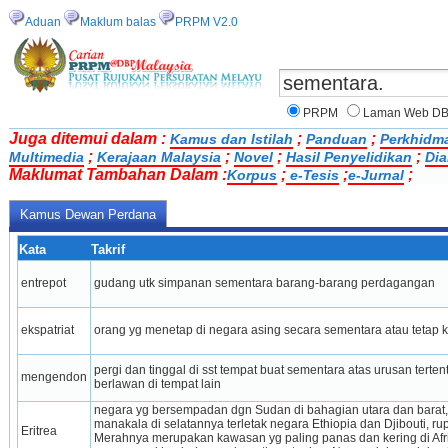
Aduan
Maklum balas
PRPM V2.0
PRPM
Laman Web D
Juga ditemui dalam :
;
;
Kamus dan Istilah
Panduan
Perkhidm
;
;
;
;
Multimedia
Kerajaan Malaysia
Novel
Hasil Penyelidikan
Dia
Maklumat Tambahan Dalam :
;
;
;
Korpus
e-Tesis
e-Jurnal
Kamus Dewan Perdana
Kata
Takrif
entrepot
gudang utk simpanan sementara barang-barang perdagangan
ekspatriat
orang yg menetap di negara asing secara sementara atau tetap k
pergi dan tinggal di sst tempat buat sementara atas urusan tert
mengendon
berlawan di tempat lain
negara yg bersempadan dgn Sudan di bahagian utara dan barat, L
manakala di selatannya terletak negara Ethiopia dan Djibouti, r
Eritrea
Merahnya merupakan kawasan yg paling panas dan kering di Afr