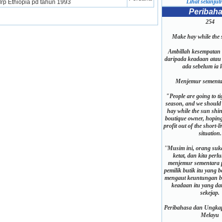
Lihat selanjutn
rp Ethiopia pd tahun 1993
Peribah
254
Make hay while the 
Ambillah kesempatan
daripada keadaan atau
ada sebelum ia 
Menjemur sementa
"People are going to ti
season, and we should
hay while the sun shin
boutique owner, hoping
profit out of the short-l
situation.
''Musim ini, orang suk
ketat, dan kita perl
menjemur sementara p
pemilik butik itu yang 
mengaut keuntungan b
keadaan itu yang da
sekejap.
Peribahasa dan Ungkap
Melayu