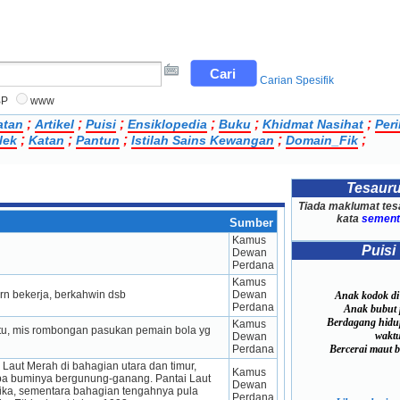
Carian Spesifik
BP
www
;
;
;
;
;
;
atan
Artikel
Puisi
Ensiklopedia
Buku
Khidmat Nasihat
Per
;
;
;
;
;
lek
Katan
Pantun
Istilah Sains Kewangan
Domain_Fik
Tesaur
Tiada maklumat tes
kata
sement
Sumber
Kamus 
Puisi
Dewan 
Perdana
Kamus 
rn bekerja, berkahwin dsb
Dewan 
Anak kodok di 
Perdana
Anak bubut p
Berdagang hidu
Kamus 
entu, mis rombongan pasukan pemain bola yg 
waktu
Dewan 
Bercerai maut be
Perdana
aut Merah di bahagian utara dan timur, 
Kamus 
upa buminya bergunung-ganang. Pantai Laut 
Dewan 
ika, sementara bahagian tengahnya pula 
Perdana