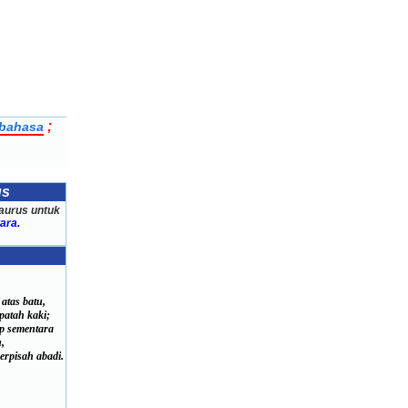
;
ibahasa
us
aurus untuk
ara.
atas batu,
atah kaki;
p sementara
,
rpisah abadi.