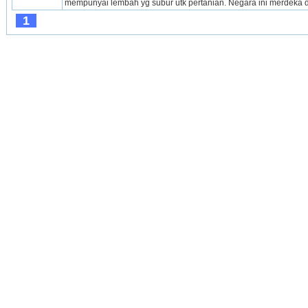
mempunyai lembah yg subur utk pertanian. Negara ini merdeka d
1