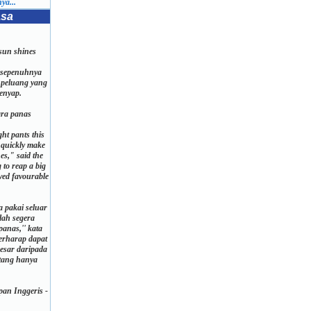
ya...
asa
sun shines
 sepenuhnya
 peluang yang
lenyap.
ra panas
ght pants this
 quickly make
es," said the
 to reap a big
ived favourable
a pakai seluar
ulah segera
anas,'' kata
berharap dapat
esar daripada
tang hanya
an Inggeris -