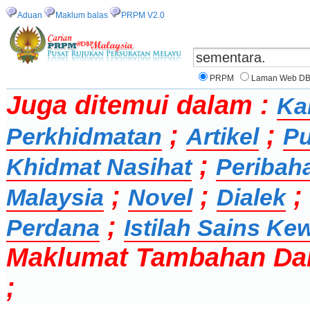
Aduan
Maklum balas
PRPM V2.0
PRPM
Laman Web D
Juga ditemui dalam :
Ka
;
;
Perkhidmatan
Artikel
Pu
;
Khidmat Nasihat
Peribah
;
;
;
Malaysia
Novel
Dialek
;
Perdana
Istilah Sains K
Maklumat Tambahan Da
;