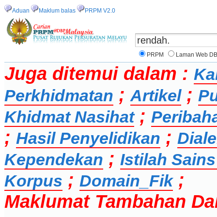
Aduan
Maklum balas
PRPM V2.0
PRPM
Laman Web D
Juga ditemui dalam :
Ka
;
;
Perkhidmatan
Artikel
Pu
;
Khidmat Nasihat
Peribah
;
;
Hasil Penyelidikan
Dial
;
Kependekan
Istilah Sai
;
;
Korpus
Domain_Fik
Maklumat Tambahan Da