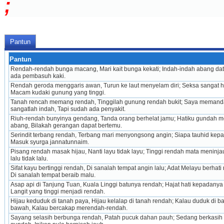
;
Pantun
Pantun
Rendah-rendah bunga macang, Mari kait bunga kekati; Indah-indah abang data
ada pembasuh kaki.
Rendah geroda menggaris awan, Turun ke laut menyelam diri; Seksa sangat haj
Macam kudaki gunung yang tinggi.
Tanah rencah memang rendah, Tinggilah gunung rendah bukit; Saya memand
sangatlah indah, Tapi sudah ada penyakit.
Riuh-rendah bunyinya gendang, Tanda orang berhelat jamu; Hatiku gundah me
abang, Bilakah gerangan dapat bertemu.
Serindit terbang rendah, Terbang mari menyongsong angin; Siapa tauhid kepad
Masuk syurga jannatunnaim.
Pisang rendah masak hijau, Nanti layu tidak layu; Tinggi rendah mata meninjau
lalu tidak lalu.
Sifat kayu bertinggi rendah, Di sanalah tempat angin lalu; Adat Melayu berhati 
Di sanalah tempat beraib malu.
Asap api di Tanjung Tuan, Kuala Linggi batunya rendah; Hajat hati kepadanya t
Langit yang tinggi menjadi rendah.
Hijau keduduk di tanah paya, Hijau kelalap di tanah rendah; Kalau duduk di b
bawah, Kalau bercakap merendah-rendah.
Sayang selasih berbunga rendah, Patah pucuk dahan pauh; Sedang berkasih h