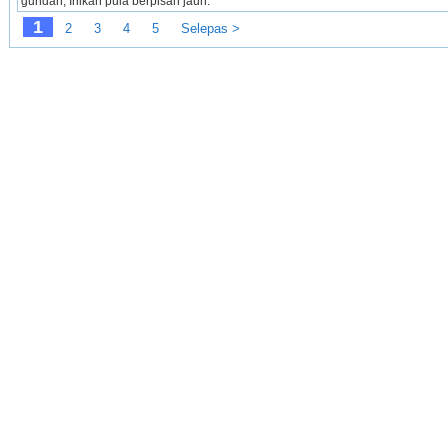
gundah, Inikan pula berpisah jauh.
1
2
3
4
5
Selepas >