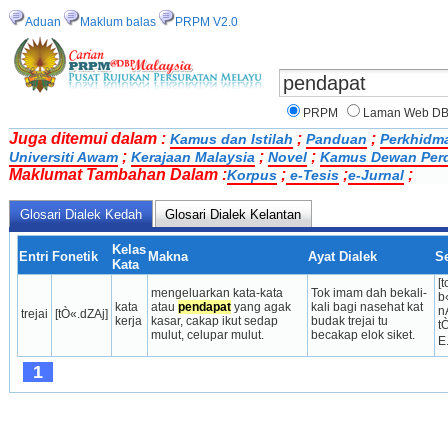
Aduan
Maklum balas
PRPM V2.0
PRPM
Laman Web D
Juga ditemui dalam :
;
;
Kamus dan Istilah
Panduan
Perkhidm
;
;
;
Universiti Awam
Kerajaan Malaysia
Novel
Kamus Dewan Per
Maklumat Tambahan Dalam :
;
;
;
Korpus
e-Tesis
e-Jurnal
Glosari Dialek Kedah
Glosari Dialek Kelantan
Kelas
Entri
Fonetik
Makna
Ayat Dialek
S
Kata
[
mengeluarkan kata-kata 
Tok imam dah bekali-
b«
kata 
atau 
pendapat
 yang agak 
kali bagi nasehat kat 
n
trejai
[tÒ«.dZAj]
kerja
kasar, cakap ikut sedap 
budak trejai tu 
t
mulut, celupar mulut.
becakap elok siket.
E.
1