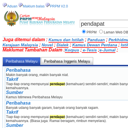
Aduan
Maklum balas
PRPM V2.0
PRPM
Laman Web D
Juga ditemui dalam :
;
;
Kamus dan Istilah
Panduan
Perkhidm
;
;
;
;
Kerajaan Malaysia
Novel
Dialek
Kamus Dewan Perdana
Ist
Maklumat Tambahan Dalam :
;
;
;
Korpus
e-Tesis
e-Jurnal
Peribahasa Melayu
Peribahasa Inggeris Melayu
Peribahasa
Makin banyak orang, makin banyak niat.
Takrif
Tiap-tiap orang mempunyai 
pendapat
 (kemahuan) sendiri-sendiri; makin ban
kemahuannya.
Sumber
Kamus Istimewa Peribahasa Melayu
Peribahasa
Banyak udang banyak garam, banyak orang banyak ragam.
Takrif
Tiap-tiap orang mempunyai 
pendapat
 (kemahuan) sendiri-sendiri; makin ban
kemahuannya. (Biasa juga: Ramai beragam, rimbun menyelara).
Sumber