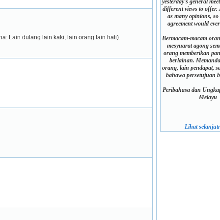
yesterday's general mee
different views to offer
as many opinions, so 
agreement would ever
ain dulang lain kaki, lain orang lain hati).
Bermacam-macam orang
mesyuarat agong sema
orang memberikan pa
berlainan. Memanda
orang, lain pendapat, s
bahawa persetujuan bo
Peribahasa dan Ungkap
Melayu
Lihat selanjutn