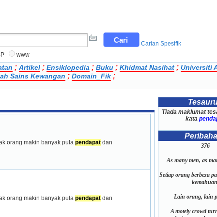
Carian Spesifik
BP
www
;
;
;
;
;
atan
Artikel
Ensiklopedia
Buku
Khidmat Nasihat
Universiti
;
;
ilah Sains Kewangan
Domain_Fik
Tesaur
Tiada maklumat tes
kata
penda
Peribah
yak orang makin banyak pula 
pendapat
 dan 
376
As many men, as ma
Setiap orang berbeza p
kemahuan
Lain orang, lain 
yak orang makin banyak pula 
pendapat
 dan 
A motely crowd tur