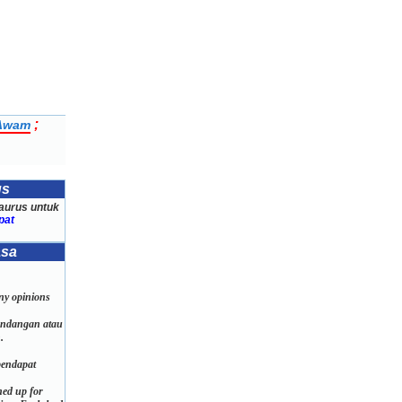
;
 Awam
us
aurus untuk
pat
asa
ny opinions
andangan atau
.
pendapat
ned up for