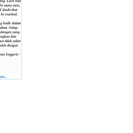
ting. Each had
. As many men,
I doubt that
 be reached.
 hadir dalam
lam. Setiap
ndangan yang
ngkan lain
aya tidak yakin
leh dicapai.
an Inggeris -
ya...