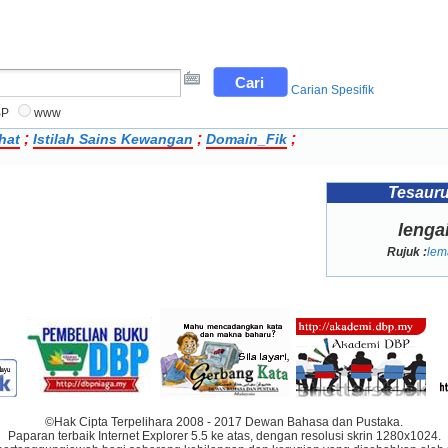
Carian Spesifik
BP
www
;
;
;
hat
Istilah Sains Kewangan
Domain_Fik
Tesaur
lenga
Rujuk :
lem
©Hak Cipta Terpelihara 2008 - 2017 Dewan Bahasa dan Pustaka.
Paparan terbaik Internet Explorer 5.5 ke atas, dengan resolusi skrin 1280x1024.