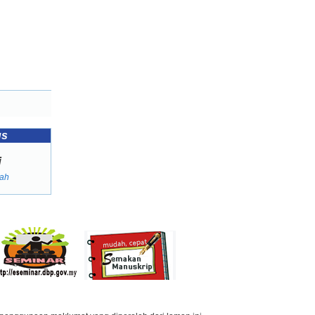
us
i
ah