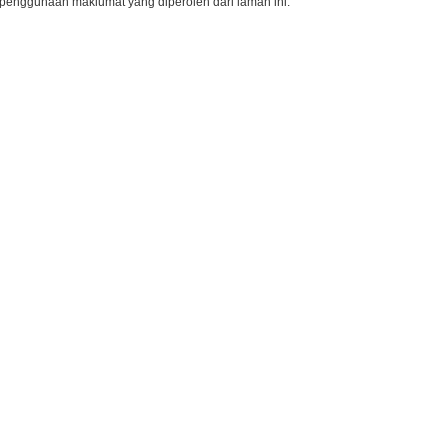
penggunaan maklumat yang diperoleh dari laman ini.