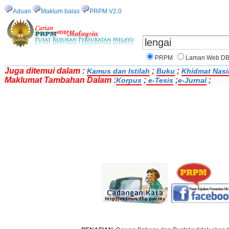
Aduan
Maklum balas
PRPM V2.0
PRPM
Laman Web D
Juga ditemui dalam :
;
;
Kamus dan Istilah
Buku
Khidmat Nasi
Maklumat Tambahan Dalam :
;
;
;
Korpus
e-Tesis
e-Jurnal