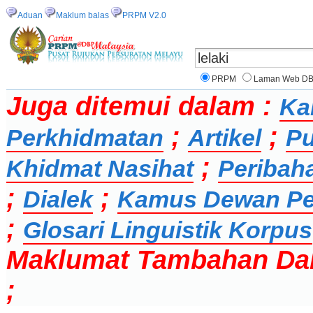
Aduan
Maklum balas
PRPM V2.0
PRPM
Laman Web D
Juga ditemui dalam :
Ka
;
;
Perkhidmatan
Artikel
Pu
;
Khidmat Nasihat
Peribah
;
;
Dialek
Kamus Dewan Pe
;
Glosari Linguistik Korpus
Maklumat Tambahan Da
;