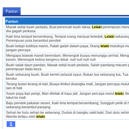
Pantun
Pantun
Masak sebiji buah pedada, Buat perencah kuah laksa; 
Lelaki
 perempuan meng
dia gagah perkasa.
Kaki lima tempat bersembang, Tempat orang menjual keledek; 
Lelaki
 sekaran
Perempuan pula berambut pendek.
Buah ketapi kulitnya manis, Patah galah dalam paya; Orang 
lelaki
 mulutnya ma
jangan percaya.
Mengapa biawak mandi berendam, Menengok buaya menunggu jermal; Meng
karam, Menengok betina bergincu tebal. null null null null
Buah salak daun pandan, Masak sebiji buah pedada; Salah pandang macam 
perempuan tiada beza.
Buah sebarang buah, Buah kemiri pelazat sayur; Bukan tua sebarang tua, Tua
kendur.
Terang bulan terang di kali, Buaya timbul disangka mati; Jangan percaya mulut
lain di hati.
Asam paya tepi perigi, Mari diletak di kayu jati; Jangan percaya mulut 
lelaki
, B
takut ke mati.
Baju pendek pakaian serani, Kaki lima tempat bersembang; Sungguh pelik di ha
sekarang berambut panjang.
Sehari ke hulu sehari ke seberang, Duduk di bangku sakit kaki; Dari dulu sehi
Wanita tertipu oleh 
lelaki
.
1