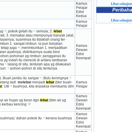
Kamus 
Lihat selanjutn
Pelajar 
Peribah
Edisi 
Kedua
Lihat selanjutn
Kamus 
Pelajar
 ~; pokok getah itu ~ semula; 2. 
lebat
anyak; 3. memakai atau mem­punyai banyak (alat, 
layarnya; suaminya itu tidaklah orang ter­
bun 1. sangat rimbun: ia pun berjalan 
Kamus 
 tetap juga ~; merimbunkan 1. menjadikan 
Dewan 
lan ayahnya; didirikannya suatu besi 
Edisi 
pohon-pohonan yg rimbun: pengganas itu 
Keempat
ya yg indah itu merecik di antara lambaran 
 ~ lalang di situ, tentulah apa yg dilakukan 
un: ~ pohon-pohon di situ tentunya 
: 
Buah jambu itu sangat ~. Bulu keningnya ~ 
etang tadi.
melebat
 menjadi 
lebat
 (bkn buah-
Kamus 
at
: 
Utk ~ buahnya, kita terpaksa membantu dlm 
Pelajar
Kamus 
yi air hujan yg turun dgn 
lebat
 (bkn air yg 
Dewan 
k kerbau kencing ~!
Edisi 
Keempat
Kamus 
buahnya): dahan pokok itu ~ kerana buahnya 
Dewan 
Edisi 
Keempat
Kamus 