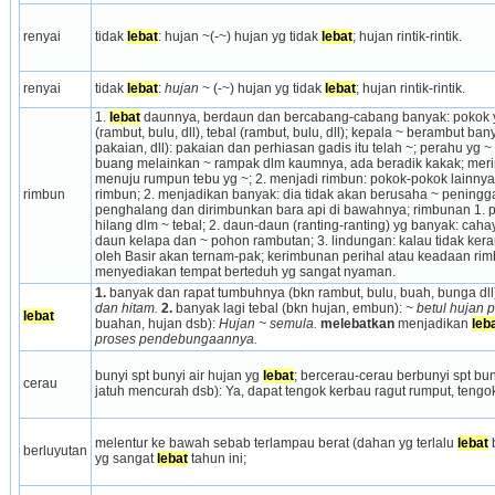
renyai
tidak 
lebat
: hujan ~(-~) hujan yg tidak 
lebat
; hujan rintik-rintik.
renyai
tidak 
lebat
:
 hujan 
~ (-~) hujan yg tidak 
lebat
; hujan rintik-rintik.
1. 
lebat
 daunnya, berdaun dan ber­cabang-cabang banyak: pokok yg
(rambut, bulu, dll), tebal (rambut, bulu, dll); kepala ~ berambut b
pakaian, dll): pakaian dan perhiasan gadis itu telah ~; perahu yg ~ 
buang melainkan ~ rampak dlm kaum­nya, ada beradik kakak; merim
menuju rumpun tebu yg ~; 2. menjadi rimbun: pokok-pokok lainnya
rimbun
rimbun; 2. menjadikan banyak: dia tidak akan berusaha ~ peningga
penghalang dan dirimbunkan bara api di bawahnya; rimbunan 1. 
hilang dlm ~ tebal; 2. daun-daun (ranting-ranting) yg banyak: caha
daun kelapa dan ~ pohon rambutan; 3. lindungan: kalau tidak kerana
oleh Basir akan ternam-pak; kerimbunan perihal atau keadaan rimb
menyedia­kan tempat berteduh yg sangat nyaman.
1.
 banyak dan rapat tumbuhnya (bkn rambut, bulu, buah, bunga dll)
dan hitam.
2.
 banyak lagi tebal (bkn hujan, embun): 
~ betul hujan p
lebat
buahan, hujan dsb): 
Hujan ~ semula.
melebatkan
 menjadikan 
leb
proses pendebungaannya.
bunyi spt bunyi air hujan yg 
lebat
; bercerau-cerau berbunyi spt bun
cerau
jatuh mencurah dsb): Ya, dapat tengok kerbau ragut rumput, tengo
melentur ke bawah sebab terlampau berat (dahan yg terlalu 
lebat
 
berluyutan
yg sangat 
lebat
 tahun ini;