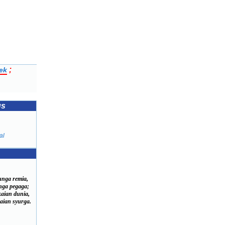
;
ek
us
al
unga remia,
ga pegaga;
kaian dunia,
ian syurga.