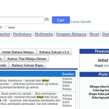
Carian Spesifik
BP
www
;
;
;
;
;
asihat
Peribahasa
Multimedia
Kerajaan Malaysia
Novel
Dial
Tesaur
Istilah Bahasa Melayu
Bahasa Sukuan v1.0
ns
Kamus Thai Melayu Dewan
lebat
kolah
Bahasa Sukuan Bajau
Rujuk :
teb
Sumber
Puisi
Kamus 
utnya: kepalanya ~ banyak atau 
lebat
Pelajar 
a kian ~. rimbunan pohon-pohon yg rimbun. 
Edisi 
8Betapa lebat b
g tempat berteduh yg selesa.
Kedua
Lebat lagi bun
 Buah jambu itu sangat ~. Bulu keningnya ~ 
Betapa hebat pa
Kamus 
etang tadi. melebat menjadi 
lebat
 (bkn buah-
Hebat lagi paka
Pelajar 
t
: Utk ~ buahnya, kita terpaksa membantu dlm 
Edisi 
ambut. pelebatan perbuatan, hal dsb melebat 
Kedua