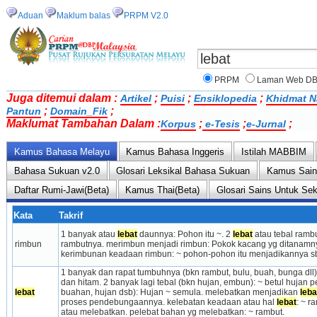
Aduan
Maklum balas
PRPM V2.0
PRPM
Laman Web D
Juga ditemui dalam :
;
;
;
Artikel
Puisi
Ensiklopedia
Khidmat N
;
;
Pantun
Domain_Fik
Maklumat Tambahan Dalam :
;
;
;
Korpus
e-Tesis
e-Jurnal
Kamus Bahasa Melayu
Kamus Bahasa Inggeris
Istilah MABBIM
Bahasa Sukuan v2.0
Glosari Leksikal Bahasa Sukuan
Kamus Sai
Daftar Rumi-Jawi(Beta)
Kamus Thai(Beta)
Glosari Sains Untuk Se
Kata
Takrif
1 banyak atau 
lebat
 daunnya: Pohon itu ~. 2 
lebat
 atau tebal ramb
rimbun
rambutnya. merimbun menjadi rimbun: Pokok kacang yg ditanamny
kerimbunan keadaan rimbun: ~ pohon-pohon itu menjadikannya sb
1 banyak dan rapat tumbuhnya (bkn rambut, bulu, buah, bunga dll):
dan hitam. 2 banyak lagi tebal (bkn hujan, embun): ~ betul hujan p
lebat
buahan, hujan dsb): Hujan ~ semula. melebatkan menjadikan 
leba
proses pendebungaannya. kelebatan keadaan atau hal 
lebat
: ~ r
atau melebatkan. pelebat bahan yg melebatkan: ~ rambut.