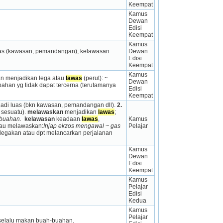
Keempat
Kamus 
Dewan 
Edisi 
Keempat
Kamus 
uas (kawasan, pemandangan); kelawasan 
Dewan 
Edisi 
Keempat
Kamus 
an menjadikan lega atau 
lawas
 (perut): ~ 
Dewan 
ahan yg tidak dapat tercerna (terutamanya 
Edisi 
Keempat
adi luas (bkn kawasan, pemandangan dll). 
2.
sesuatu). 
melawaskan
 menjadikan 
lawas
; 
-buahan. 
kelawasan
 keadaan 
lawas
, 
Kamus 
tau melawaskan:
Injap ekzos mengawal ~ gas 
Pelajar
legakan atau dpt melancarkan perjalanan 
Kamus 
Dewan 
Edisi 
Keempat
Kamus 
Pelajar 
Edisi 
Kedua
Kamus 
Pelajar 
a selalu makan buah-buahan.