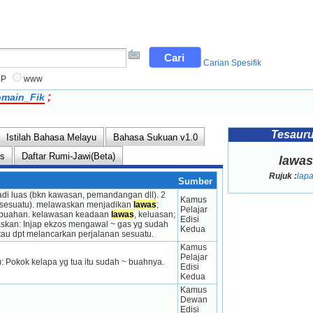
Carian Spesifik
BP
www
;
main_Fik
Tesaur
Istilah Bahasa Melayu
Bahasa Sukuan v1.0
ns
Daftar Rumi-Jawi(Beta)
lawas
Rujuk :
lap
Sumber
di luas (bkn kawasan, pemandangan dll). 2 
Kamus 
n sesuatu). melawaskan menjadikan 
lawas
; 
Pelajar 
h-buahan. kelawasan keadaan 
lawas
, keluasan; 
Edisi 
skan: Injap ekzos mengawal ~ gas yg sudah 
Kedua
atau dpt melancarkan perjalanan sesuatu.
Kamus 
Pelajar 
: Pokok kelapa yg tua itu sudah ~ buahnya.
Edisi 
Kedua
Kamus 
Dewan 
Edisi 