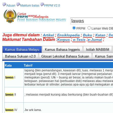
Aduan
Maklum balas
PRPM V2.0
PRPM
Laman Web D
Juga ditemui dalam :
;
;
;
;
Artikel
Ensiklopedia
Buku
Katan
Do
Maklumat Tambahan Dalam :
;
;
;
Korpus
e-Tesis
e-Jurnal
Kamus Bahasa Melayu
Kamus Bahasa Inggeris
Istilah MABBIM
Bahasa Sukuan v2.0
Glosari Leksikal Bahasa Sukuan
Kamus Sai
Kata
Takrif
lapang (bkn pemandangan, kawasan dll); luas. melawas 1 menja
menjadi lega (perut dll). 3 menjadi lancar (mengenai perjalana
lawas
 I
melegakan (perut): Utk ~ buang air besar, ia selalu makan bua
kelegaan. pelawasan hal (perbuatan dsb) melawas atau melawa
terbakar keluar dr silinder. pelawas apa-apa yg dpt melegakan 
lawas
 II
; melawas menjadi kurang atau berkurang (bkn buah-buahan dll)
lawas
 IV
Jw ark lama.