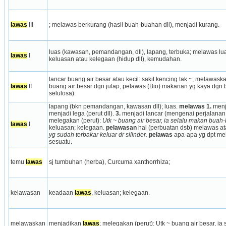
lawas
 III
; melawas berkurang (hasil buah-­buahan dll), menjadi kurang.
luas (kawasan, pemandangan, dll), lapang, terbuka; melawas l
lawas
 I
keluasan atau kelegaan (hidup dll), kemudahan.
lancar buang air besar atau kecil: sakit kencing tak ~; melawask
lawas
 II
buang air besar dgn julap; pelawas (Bio) makanan yg kaya dgn b
selulosa).
lapang (bkn pemandangan, kawasan dll); luas. 
melawas
1.
 menj
menjadi lega (perut dll). 
3.
 menjadi lancar (mengenai perjalanan 
melegakan (perut): 
Utk ~ buang air besar, ia selalu makan buah
lawas
 I
keluasan; kelegaan. 
pelawasan
 hal (perbuatan dsb) melawas a
yg sudah terbakar keluar dr silinder.
pelawas
 apa-apa yg dpt me
sesuatu.
temu 
lawas
sj tumbuhan (herba), Curcuma xanthorrhiza;
kelawasan
keadaan 
lawas
, keluasan; kelegaan.
melawaskan
menjadikan 
lawas
; melegakan (perut): Utk ~ buang air besar, i