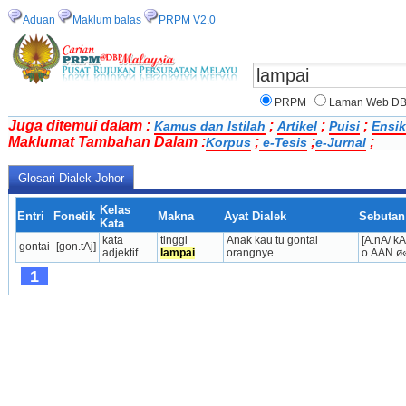
Aduan
Maklum balas
PRPM V2.0
PRPM
Laman Web D
Juga ditemui dalam :
;
;
;
Kamus dan Istilah
Artikel
Puisi
Ensik
Maklumat Tambahan Dalam :
;
;
;
Korpus
e-Tesis
e-Jurnal
Glosari Dialek Johor
Kelas
Entri
Fonetik
Makna
Ayat Dialek
Sebutan
Kata
kata 
tinggi 
Anak kau tu gontai 
[A.nA/ kA
gontai
[gon.tAj]
adjektif
lampai
.
orangnye.
o.ÄAN.ø«
1