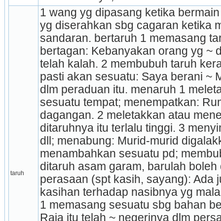
1 wang yg dipasang ketika ber­­­­­main
yg diserahkan sbg cagaran ketika 
sandaran. bertaruh 1 memasang taruh
bertagan: Ke­banyakan orang yg ~ dl
telah kalah. 2 membubuh taruh keran
pasti akan sesuatu: Saya berani ~ 
dlm peraduan itu. menaruh 1 meleta
sesuatu tempat; menem­pat­kan: Rum
dagangan. 2 meletakkan atau menen
ditaruhnya itu terlalu tinggi. 3 men
dll; menabung: Murid-murid digalakk
menambahkan sesuatu pd; membu­b
ditaruh asam garam, barulah boleh
taruh
perasaan (spt kasih, sayang): Ada j
kasihan terhadap nasibnya yg mala
1 me­masang sesuatu sbg bahan ber­
Raja itu telah ~ negerinya dlm persa