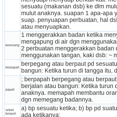
sesuatu (makanan dsb) ke dlm mulut
mulut anaknya. suapan 1 apa-apa y
suap. penyuapan perbuatan, hal d
atau menyuapkan.
1 menggerakkan badan ketika menye
mengapung di air dgn menggunakan t
berenang
2 perbuatan menggerakkan badan dl
menggunakan tangan, kaki dsb: ~ 
berpegang atau berpaut pd sesuatu k
berpapah
bangun: Ketika turun di tangga itu, 
; berpapah berpegang atau berpaut 
berjalan atau bangun: Ketika turun di
papah
anaknya. memapah membantu orang
dgn memegang badannya.
a) bp sesuatu ketika; b) bp pd suatu 
sekali 
tempoh
ada ketika­nya;