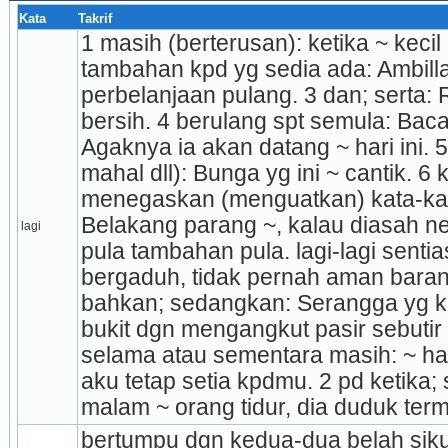
Kata
Takrif
1 masih (berterusan): ketika ~ kecil 
tambahan kpd yg sedia ada: Ambillah
perbelanjaan pulang. 3 dan; serta: 
bersih. 4 berulang spt semula: Bacala
Agaknya ia akan datang ~ hari ini. 5 
mahal dll): Bunga yg ini ~ cantik. 6 
menegaskan (menguatkan) kata-kat
Belakang parang ~, kalau diasah ne
lagi
pula tambahan pula. lagi-lagi sentias
bergaduh, tidak pernah aman barang
bahkan; sedangkan: Serangga yg kec
bukit dgn mengangkut pasir sebutir d
selama atau sementara masih: ~ ha
aku tetap setia kpdmu. 2 pd ketika;
malam ~ orang tidur, dia duduk term
bertumpu dgn kedua-dua belah siku 