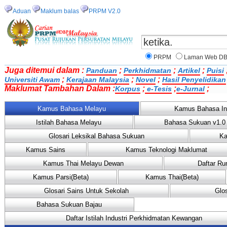
Aduan
Maklum balas
PRPM V2.0
PRPM
Laman Web D
Juga ditemui dalam :
;
;
;
Panduan
Perkhidmatan
Artikel
Puisi
;
;
;
Universiti Awam
Kerajaan Malaysia
Novel
Hasil Penyelidikan
Maklumat Tambahan Dalam :
;
;
;
Korpus
e-Tesis
e-Jurnal
Kamus Bahasa Melayu
Kamus Bahasa In
Istilah Bahasa Melayu
Bahasa Sukuan v1.0
Glosari Leksikal Bahasa Sukuan
Ka
Kamus Sains
Kamus Teknologi Maklumat
Kamus Thai Melayu Dewan
Daftar Ru
Kamus Parsi(Beta)
Kamus Thai(Beta)
Glosari Sains Untuk Sekolah
Glo
Bahasa Sukuan Bajau
Daftar Istilah Industri Perkhidmatan Kewangan