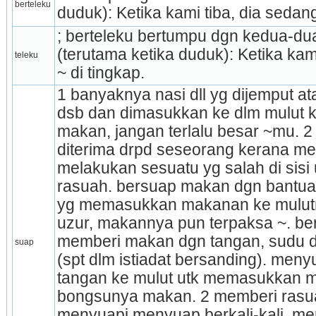
berteleku
duduk): Ketika kami tiba, dia sedan
; berteleku bertumpu dgn kedua-dua
(terutama ketika duduk): Ketika kam
teleku
~ di tingkap.
1 banyaknya nasi dll yg dijemput at
dsb dan dimasukkan ke dlm mulut ke
makan, jangan terlalu besar ~mu. 2
diterima drpd seseorang kerana me
melakukan sesuatu yg salah di sis
rasuah. bersuap makan dgn bantuan 
yg memasukkan makanan ke mulutnya
uzur, makannya pun terpaksa ~. be
memberi makan dgn tangan, sudu ds
suap
(spt dlm istiadat bersanding). men
tangan ke mulut utk memasukkan m
bongsunya makan. 2 memberi rasua
menyuapi me­nyuap berkali-kali. 