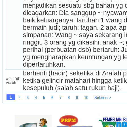
menjadikan sesuatu sbg bahan yg d
dicagarkan: Dia sanggup ~ nyawan
baik keluarganya. taruhan 1 wang dl
bermain judi; taruh; tagan. 2 apa-ap
simpanan: Wang ~ saya sekarang ini
ringgit. 3 orang yg dikasihi: anak ~;
peri­hal (perbuatan dsb) bertaruh: Ju
yg mengharapkan keuntungan yg leb
dipertaruhkan.
berhenti (hadir) seketika di Arafah p
wuquf di 
ketika gelincir matahari hingga ketika 
Arafah
kesepuluh (salah satu rukun haji).
1
2
3
4
5
6
7
8
9
10
Selepas >