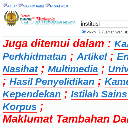
Aduan
Maklum balas
PRPM V2.0
PRPM
Laman Web D
Juga ditemui dalam :
Ka
;
;
Perkhidmatan
Artikel
En
;
;
Nasihat
Multimedia
Univ
;
;
Hasil Penyelidikan
Kamu
;
Kependekan
Istilah Sai
;
Korpus
Maklumat Tambahan Da