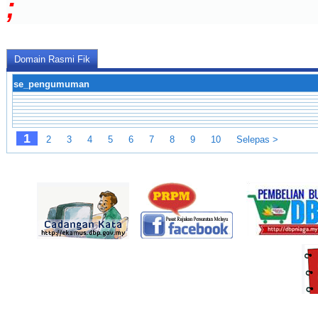
;
Domain Rasmi Fik
se_pengumuman
1
2
3
4
5
6
7
8
9
10
Selepas >