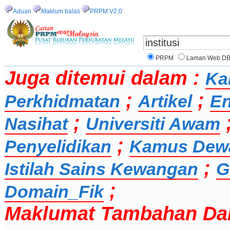
Aduan
Maklum balas
PRPM V2.0
PRPM
Laman Web D
Juga ditemui dalam :
Ka
;
;
Perkhidmatan
Artikel
En
;
Nasihat
Universiti Awam
;
Penyelidikan
Kamus Dew
;
Istilah Sains Kewangan
G
;
Domain_Fik
Maklumat Tambahan Da