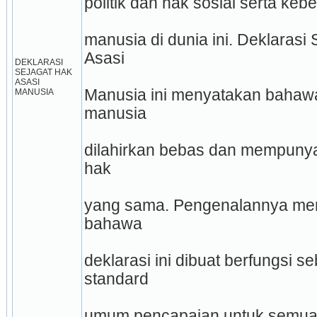
politik dan hak sosial serta keb
manusia di dunia ini. Deklarasi 
Asasi
DEKLARASI 
SEJAGAT HAK 
ASASI 
Manusia ini menyatakan bahaw
MANUSIA
manusia
dilahirkan bebas dan mempunya
hak
yang sama. Pengenalannya men
bahawa
deklarasi ini dibuat berfungsi se
standard
umum pencapaian untuk semua