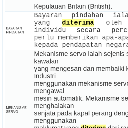
Kepulauan Britain (British).
Bayaran pindahan 
ial
yang 
diterima
 oleh s
BAYARAN 
individu secara perc
PINDAHAN
perlu memberikan apa-apa
kepada pendapatan negar
Mekanisme servo ialah sejenis s
kawalan
yang mengesan dan membaiki ke
Industri
menggunakan mekanisme servo
mengawal
mesin automatik. Mekanisme se
menghalakan
MEKANISME 
SERVO
senjata pada kapal perang deng
menggunakan