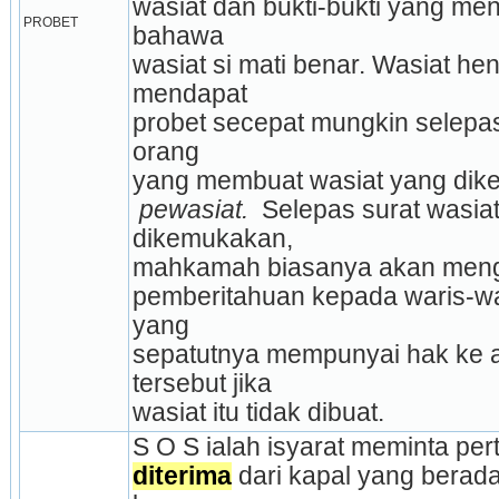
wasiat dan bukti-bukti yang me
PROBET
bahawa
wasiat si mati benar. Wasiat hen
mendapat
probet secepat mungkin selepas
orang
yang membuat wasiat yang dike
 pewasiat. 
 Selepas surat wasiat
dikemukakan,
mahkamah biasanya akan meng
pemberitahuan kepada waris-war
yang
sepatutnya mempunyai hak ke at
tersebut jika
wasiat itu tidak dibuat.
S O S ialah isyarat meminta pe
diterima
 dari kapal yang berada