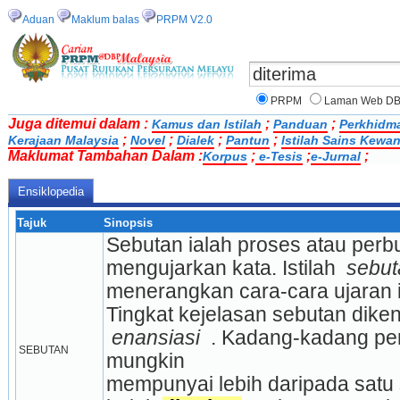
Aduan
Maklum balas
PRPM V2.0
PRPM
Laman Web D
Juga ditemui dalam :
;
;
Kamus dan Istilah
Panduan
Perkhidm
;
;
;
;
Kerajaan Malaysia
Novel
Dialek
Pantun
Istilah Sains Kewa
Maklumat Tambahan Dalam :
;
;
;
Korpus
e-Tesis
e-Jurnal
Ensiklopedia
Tajuk
Sinopsis
Sebutan ialah proses atau perb
mengujarkan kata. Istilah 
 sebut
menerangkan cara-cara ujaran i
Tingkat kejelasan sebutan diken
 enansiasi 
 . Kadang-kadang per
SEBUTAN
mungkin
mempunyai lebih daripada satu