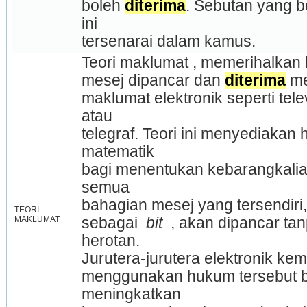
boleh 
diterima
. Sebutan yang b
ini
tersenarai dalam kamus.
Teori maklumat , memerihalkan
mesej dipancar dan 
diterima
 me
maklumat elektronik seperti telev
atau
telegraf. Teori ini menyediakan 
matematik
bagi menentukan kebarangkalia
semua
bahagian mesej yang tersendiri,
TEORI 
MAKLUMAT
sebagai 
 bit 
 , akan dipancar ta
herotan.
Jurutera-jurutera elektronik ke
menggunakan hukum tersebut b
meningkatkan