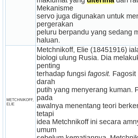
maklumat yang 
diterima
 dari rad
Mekanisme
servo juga digunakan untuk me
pergerakan
peluru berpandu yang sedang m
haluan.
Metchnikoff, Elie (18451916) ia
biologi ulung Rusia. Dia melakuk
penting
terhadap fungsi 
fagosit. 
Fagosit 
darah
putih yang menyerang kuman. Pa
pada
METCHNIKOFF, 
ELIE
awalnya menentang teori berkena
tetapi
idea Metchnikoff ini secara amn
umum
sebelum kematiannya. Metchnik