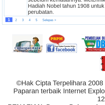
Hadiah Nobel tahun 1908 untuk 
perubatan.
1
2
3
4
5
Selepas >
©Hak Cipta Terpelihara 2008
Paparan terbaik Internet Explo
12