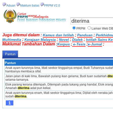
Aduan
Maklum balas
PRPM V2.0
PRPM
Laman Web D
Juga ditemui dalam :
;
;
Kamus dan Istilah
Panduan
Perkhidm
;
;
;
;
Multimedia
Kerajaan Malaysia
Novel
Dialek
Istilah Sains 
Maklumat Tambahan Dalam :
;
;
;
Korpus
e-Tesis
e-Jurnal
Pantun
Pantun
Anak ayam turunnya lima, Mati seekor tinggalnya empat; Budi Tuhannya sudah
hambanya membaca sifat.
Jalan-jalan di kaki lima, Bawalah pulang ikan gelama; Budi tuan sudahlah 
dit
selama-lamanya.
Elok parang kerana ditempah, Ditempah pada tukang yang handal; Elok orang
Amanah 
diterima
 adat pun kekal.
Anak ayam turunnya enam, Mati seekor tinggalnya lima; Dijilat oleh neraka ja
sudah 
diterima
.
1