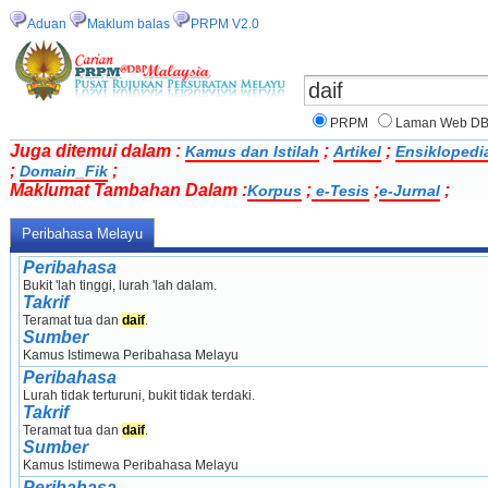
Aduan
Maklum balas
PRPM V2.0
PRPM
Laman Web D
Juga ditemui dalam :
;
;
Kamus dan Istilah
Artikel
Ensiklopedi
;
;
Domain_Fik
Maklumat Tambahan Dalam :
;
;
;
Korpus
e-Tesis
e-Jurnal
Peribahasa Melayu
Peribahasa
Bukit 'lah tinggi, lurah 'lah dalam.
Takrif
Teramat tua dan 
daif
.
Sumber
Kamus Istimewa Peribahasa Melayu
Peribahasa
Lurah tidak terturuni, bukit tidak terdaki.
Takrif
Teramat tua dan 
daif
.
Sumber
Kamus Istimewa Peribahasa Melayu
Peribahasa