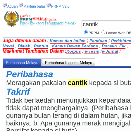
Aduan
Maklum balas
PRPM V2.0
PRPM
Laman Web D
Juga ditemui dalam :
;
;
Kamus dan Istilah
Panduan
Perkhidm
;
;
;
;
;
Novel
Dialek
Pantun
Kamus Dewan Perdana
Domain_Fik
Maklumat Tambahan Dalam :
;
;
;
Korpus
e-Tesis
e-Jurnal
Peribahasa Melayu
Peribahasa Inggeris Melayu
Peribahasa
Meragakan pakaian 
cantik
 kepada si but
Takrif
Tidak berfaedah menunjukkan kepandaia
tidak dapat menghargainya. (Peribahasa 
gunanya bulan terang di dalam hutan, jika
baiknya, b. Apa gunanya merak mengigal di
Bersifat kepada si buta).