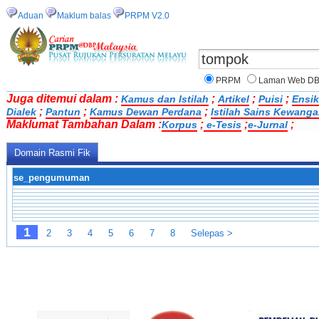
Aduan
Maklum balas
PRPM V2.0
PRPM
Laman Web D
Juga ditemui dalam :
;
;
;
Kamus dan Istilah
Artikel
Puisi
Ensik
;
;
;
Dialek
Pantun
Kamus Dewan Perdana
Istilah Sains Kewang
Maklumat Tambahan Dalam :
;
;
;
Korpus
e-Tesis
e-Jurnal
Domain Rasmi Fik
se_pengumuman
1
2
3
4
5
6
7
8
Selepas >