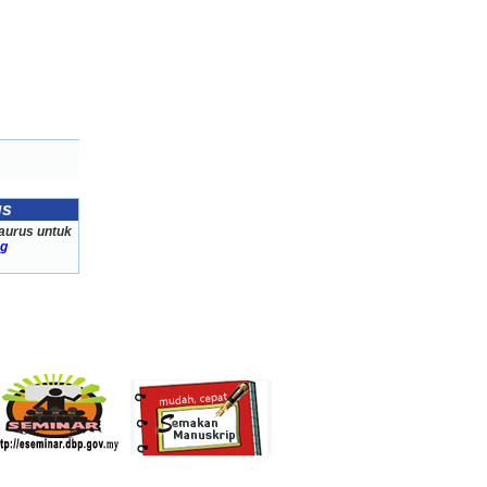
us
aurus untuk
ng