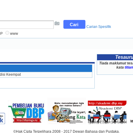
Carian Spesifik
BP
www
Tesaur
Tiada maklumat tes
kata
titia
isi Keempat
©Hak Cipta Terpelihara 2008 - 2017 Dewan Bahasa dan Pustaka.