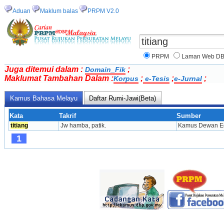
Aduan
Maklum balas
PRPM V2.0
PRPM
Laman Web D
Juga ditemui dalam :
;
Domain_Fik
Maklumat Tambahan Dalam :
;
;
;
Korpus
e-Tesis
e-Jurnal
Kamus Bahasa Melayu
Daftar Rumi-Jawi(Beta)
Kata
Takrif
Sumber
titiang
Jw hamba, patik.
Kamus Dewan Ed
1