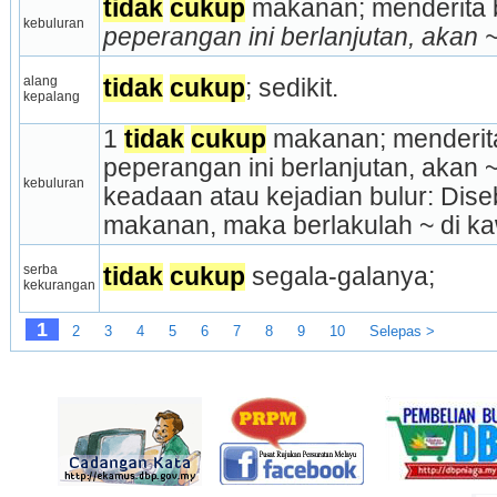
tidak
cukup
 makanan; menderita b
kebuluran
peperangan ini berlanjutan, akan ~l
alang 
tidak
cukup
; sedikit.
kepalang
1 
tidak
cukup
 makanan; menderita 
peperangan ini berlanjutan, akan ~l
kebuluran
keadaan atau kejadian bulur: Dis
makanan, maka berlakulah ~ di ka
serba 
tidak
cukup
 segala-galanya;
kekurangan
1
2
3
4
5
6
7
8
9
10
Selepas >