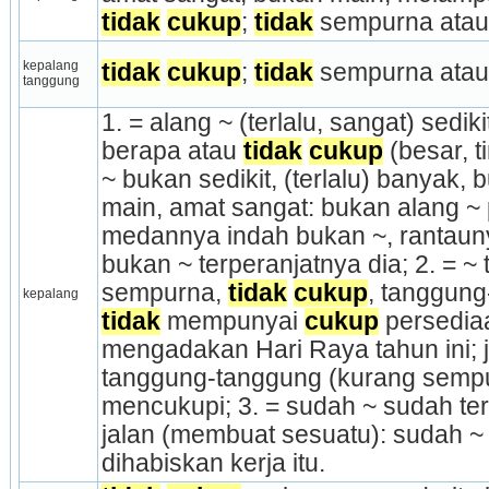
tidak
cukup
; 
tidak
 sempurna atau
kepalang 
tidak
cukup
; 
tidak
 sempurna atau
tanggung
1. = alang ~ (terlalu, sangat) sedikit
berapa atau 
tidak
cukup
 (besar, t
~ bukan sedikit, (terlalu) banyak, 
main, amat sangat: bukan alang ~ 
medannya indah bukan ~, rantaunya
bukan ~ terperanjatnya dia; 2. = ~
sempurna, 
tidak
cukup
kepalang
tidak
 mempunyai 
cukup
 persediaa
mengadakan Hari Raya tahun ini; j
tanggung-tanggung (kurang sem­pu
mencukupi; 3. = sudah ~ sudah ter
jalan (mem­buat sesuatu): sudah ~ d
dihabiskan kerja itu.