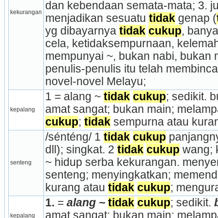
dan kebendaan semata-mata; 3. ju
kekurangan
menjadikan sesuatu 
tidak
 genap (
yg dibayarnya 
tidak
cukup
, banya
cela, ketidaksempurnaan, kelemaha
mempunyai ~, bukan nabi, bukan m
penulis-penulis itu telah membinc
novel-novel Melayu;
1 = alang ~ 
tidak
cukup
; sedikit. 
amat sangat; bukan main; melampa
kepalang
cukup
; 
tidak
 sempurna atau kura
/sénténg/ 1 
tidak
cukup
 pan­jangn
dll); singkat. 2 
tidak
cukup
 wang; 
~ hidup serba kekurangan. menye
senteng
senteng; menyingkatkan; memende
kurang atau 
tidak
cukup
; mengur
1.
 =
 alang ~
tidak
cukup
; sedikit. 
amat sangat; bukan main; melamp
kepalang