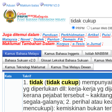
Aduan
Maklum balas
PRPM V2.0
PRPM
Laman Web D
Juga ditemui dalam :
;
;
;
Panduan
Perkhidmatan
Artikel
Puisi
;
;
;
;
;
Malaysia
Novel
Dialek
Pantun
Domain_Fik
Maklumat Tambahan Dalam :
;
;
;
Korpus
e-Tesis
e-Jurnal
Kamus Bahasa Melayu
Kamus Bahasa Inggeris
Istilah MABBIM
Bahasa Sukuan v2.0
Glosari Leksikal Bahasa Sukuan
Kamus Mela
Kamus Teknologi Maklumat
Kamus Thai Melayu Dewan
Kata
Takrif
1. 
tidak
 (
tidak
cukup
) mempunyai
yg diperlukan dll: kerja-kerja yg di
kerana pejabat tersebut ~ kakitang
segala-galanya; 2. perihal atau k
mencukupi): kemiskinan bukan ter