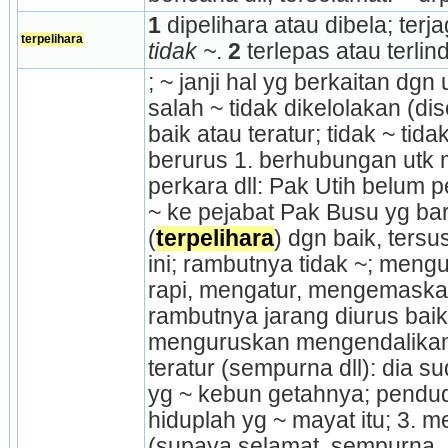
1
 dipelihara atau dibela; terja
terpelihara
tidak ~
. 
2 
terlepas atau terli
; ~ janji hal yg berkaitan dgn
salah ~ tidak dikelolakan (di
baik atau teratur; tidak ~ tidak
berurus 1. berhubungan utk 
perkara dll: Pak Utih belum p
~ ke pejabat Pak Busu yg baru 
(
terpelihara
) dgn baik, tersu
ini; rambutnya tidak ~; meng
rapi, mengatur, mengemaska
rambutnya jarang diurus baik-
menguruskan me­ngendalikan
teratur (sempurna dll): dia su
yg ~ kebun getahnya; pendu
hiduplah yg ~ mayat itu; 3. m
(supaya selamat, sempurna, d