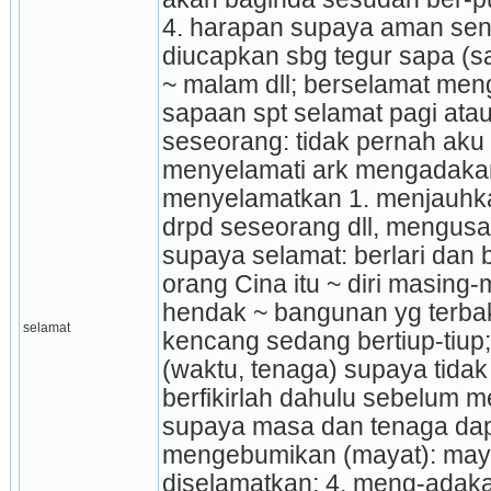
4. harapan supaya aman sento
diucapkan sbg tegur sapa (sal
~ malam dll; berselamat men
sapaan spt selamat pagi atau
seseorang: tidak pernah aku 
menyelamati ark mengadakan 
menyelamatkan 1. menjauhka
drpd seseorang dll, mengusa
supaya selamat: berlari dan 
orang Cina itu ~ diri masing-
hendak ~ bangunan yg terbak
selamat
kencang sedang bertiup-tiup;
(waktu, tenaga) supaya tidak 
berfikirlah dahulu sebelum m
supaya masa dan tenaga dapa
menge­bumikan (mayat): mayat
diselamatkan; 4. meng-adakan