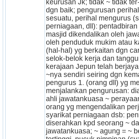
keurusan Jk; tidak ~ tidak ter-
dgn baik; pengurusan perihal
sesuatu, perihal mengurus (s
perniagaan, dll): pentadbiran
masjid dikendalikan oleh jawa
oleh penduduk mukim atau k
(hal-hal) yg berkaitan dgn c
selok-belok kerja dan tangg
kerajaan Jepun telah berjay
~nya sendiri seiring dgn kema
pengurus 1. (orang dll) yg me
menjalankan pengurusan: dia t
ahli jawatankuasa ~ perayaan
orang yg mengendalikan perja
syarikat perniagaan dsb: pent
diserahkan kpd seorang ~ da
jawatankuasa; ~ agung = ~ b