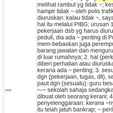
melihat rambut yg tidak ~; ke
hampir tidak ~ oleh polis trafi
diuruskan: kalau tidak ~, s
hal itu melalui PIBG; urusan 1
pekerjaan dsb yg harus diuru
peduli, dia ada ~ penting di P
mem-bebaskan juga peremp
barang jawatan dan mengurus
di luar rumahnya; 2. hal (perka
diberi perhatian atau diurusk
kerana ada ~ penting; 3. ses
dgn (pekerjaan, tugas, dll), 
paut dgn (sesuatu): guru bes
~-~ sekolah sahaja sedangkan
urus
dibuat oleh seorang kerani; 4
penyelenggaraan: kerana ~nya 
itu telah jatuh bankrap; ~ peri