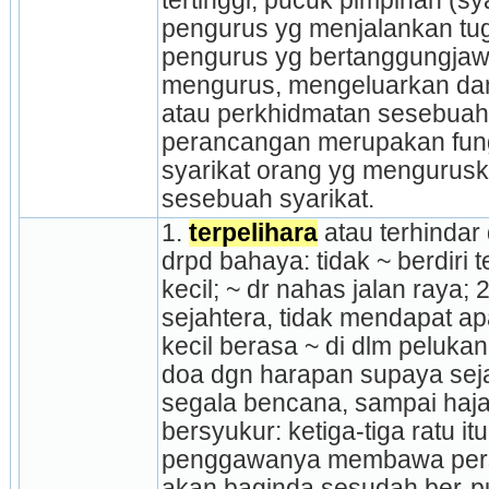
tertinggi, pucuk pimpinan (syar
pengurus yg menjalankan tugas
pengurus yg bertanggungjaw
mengurus, mengeluarkan da
atau perkhidmatan sesebuah 
perancangan merupakan fungsi
syarikat orang yg mengurusk
sesebuah syarikat.
1. 
terpelihara
 atau terhindar
drpd bahaya: tidak ~ berdiri 
kecil; ~ dr nahas jalan raya; 
sejahtera, tidak mendapat ap
kecil berasa ~ di dlm pelukan
doa dgn harapan supaya sejah
segala bencana, sampai hajat,
bersyukur: ketiga-tiga ratu i
penggawanya membawa per­
akan baginda sesudah ber-put