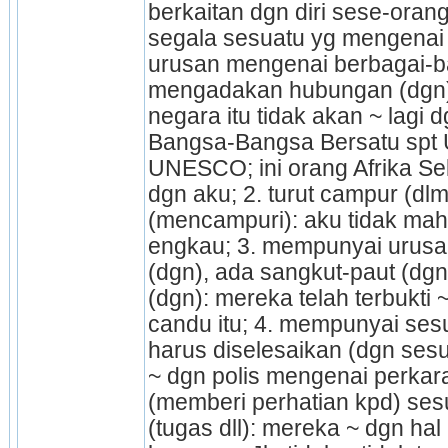
berkaitan dgn diri sese-orang
segala sesuatu yg mengenai
urusan mengenai berbagai-bag
mengadakan hubungan (dgn),
negara itu tidak akan ~ lagi
Bangsa-Bang­­sa Bersatu spt
UNESCO; ini orang Afrika Sela
dgn aku; 2. turut campur (dlm 
(mencampuri): aku tidak mahu
engkau; 3. mempunyai urusan
(dgn), ada sangkut-paut (dgn
(dgn): mereka telah terbukti
candu itu; 4. mempunyai sesua
harus diselesaikan (dgn sesua
~ dgn polis mengenai perkara
(memberi perhatian kpd) ses
(tugas dll): mereka ~ dgn hal