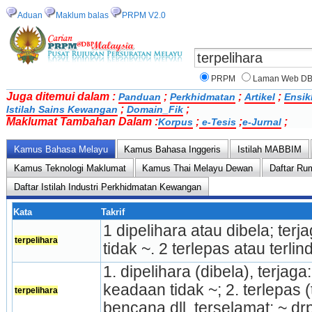
Aduan
Maklum balas
PRPM V2.0
PRPM
Laman Web D
Juga ditemui dalam :
;
;
;
Panduan
Perkhidmatan
Artikel
Ensik
;
;
Istilah Sains Kewangan
Domain_Fik
Maklumat Tambahan Dalam :
;
;
;
Korpus
e-Tesis
e-Jurnal
Kamus Bahasa Melayu
Kamus Bahasa Inggeris
Istilah MABBIM
Kamus Teknologi Maklumat
Kamus Thai Melayu Dewan
Daftar Ru
Daftar Istilah Industri Perkhidmatan Kewangan
Kata
Takrif
1 dipelihara atau dibela; ter
terpelihara
tidak ~. 2 terlepas atau terli
1. dipelihara (dibela), terjaga
keadaan tidak ~; 2. terlepas (
terpelihara
bencana dll, terselamat: ~ d