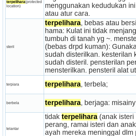
terpelihara
(protected 
menggunakan kedudukan ini 
location)
atau atur cara.
terpelihara
, bebas atau bers
hama: Kulat ini tidak menjangk
tumbuh di tanah yg ~. menster
(bebas drpd kuman): Gunakan
steril
sudah disterilkan. kesterilan 
sudah disteril. pensterilan p
mensterilkan. pensteril alat u
terpelihara
, terbela;
terpiara
terpelihara
, berjaga: misainy
berbela
tidak 
terpelihara
 (anak isteri 
perang, ramai isteri dan ana
telantar
ayah mereka mening­gal dlm pe