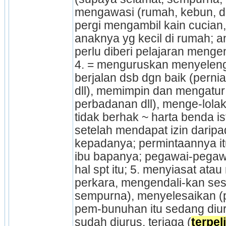
mengawasi (rumah, kebun, dll
pergi mengambil kain cucian, 
anaknya yg kecil di rumah; 
perlu diberi pelajaran mengen
4. = menguruskan menyeleng
berjalan dsb dgn baik (perni
dll), memimpin dan mengatur 
perbadanan dll), menge-lolak
tidak berhak ~ harta benda is
setelah mendapat izin daripa
kepadanya; permintaannya itu
ibu bapanya; pegawai-pegawa
hal spt itu; 5. menyiasat atau
perkara, mengendali-kan ses
sempurna), menyelesaikan (per
pem-bunuhan itu sedang diurus
sudah diurus, terjaga (
terpel