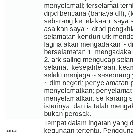
menyelamati; terselamat terh
drpd bencana (bahaya dll), (te
sebarang kecelakaan: saya se
asalkan saya ~ drpd pengkhia
selamatan kenduri utk mendap
lagi ia akan mengadakan ~ di
berselamatan 1. mengadakan k
2. ark saling mengucap selam
selamat, kesejah­teraan, ke
selalu menjaga ~ seseorang y
~ dlm negeri; penyelamatan 
me­nye­­lamatkan; penyelamat 
menyelamatkan: se-karang sa
isterinya, dan ia telah menga
bukan perosak.
Tempat dalam ingatan yang d
kegunaan tertentu. Pengguna 
tempat 