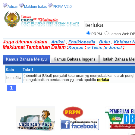
Aduan
Maklum balas
PRPM V2.0
PRPM
Laman Web D
Juga ditemui dalam :
;
;
;
Artikel
Ensiklopedia
Buku
Khidmat N
Maklumat Tambahan Dalam :
;
;
;
Korpus
e-Tesis
e-Jurnal
Kamus Bahasa Melayu
Kamus Bahasa Inggeris
Istilah Bahasa Me
Kata
Takrif
(hémofilia) (Ubat) penyakit ketu­run­an yg menyebabkan darah pen
hemofilia
mengakibatkan per­darahan yg teruk apabila 
terluka
.
1