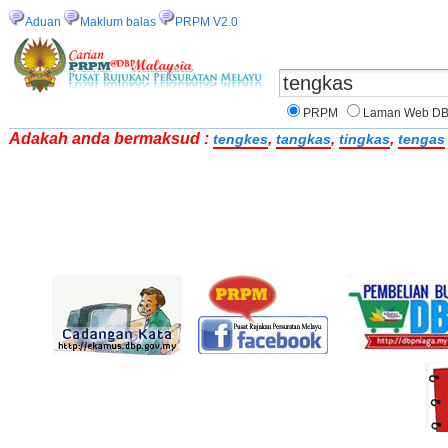
Aduan
Maklum balas
PRPM V2.0
PRPM
Laman Web D
Adakah anda bermaksud :
,
,
,
tengkes
tangkas
tingkas
tengas