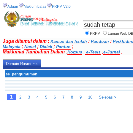
Aduan
Maklum balas
PRPM V2.0
PRPM
Laman Web D
Juga ditemui dalam :
;
;
Kamus dan Istilah
Panduan
Perkhidm
;
;
;
;
Malaysia
Novel
Dialek
Pantun
Maklumat Tambahan Dalam :
;
;
;
Korpus
e-Tesis
e-Jurnal
Domain Rasmi Fik
se_pengumuman
1
2
3
4
5
6
7
8
9
10
Selepas >