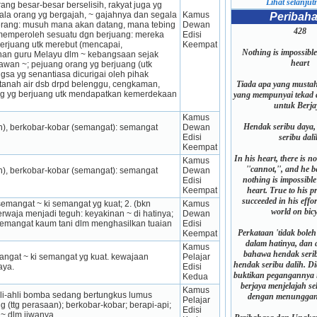
Lihat selanjutn
ng besar-besar berselisih, rakyat juga yg 
a orang yg bergajah, ~ gajahnya dan segala 
Kamus 
Peribah
erang: musuh mana akan datang, mana tebing 
Dewan 
428
emperoleh se­suatu dgn berjuang: mereka 
Edisi 
berjuang utk merebut (mencapai, 
Keempat
Nothing is impossible 
nan guru Melayu dlm ~ kebangsaan sejak 
heart
an ~; pejuang orang yg berjuang (utk 
a yg senantiasa dicurigai oleh pihak 
 tanah air dsb drpd belenggu, cengkaman, 
Tiada apa yang mustah
ng yg berjuang utk mendapatkan kemerdekaan 
yang mempunyai tekad 
untuk Berja
Kamus 
Hendak seribu daya,
), berkobar-kobar (semangat): semangat 
Dewan 
Edisi 
seribu dal
Keempat
In his heart, there is n
Kamus 
''cannot,'', and he b
), berkobar-kobar (semangat): semangat 
Dewan 
nothing is impossible 
Edisi 
Keempat
heart. True to his pr
succeeded in his effor
: semangat ~ ki semangat yg kuat; 2. (bkn 
Kamus 
world on bicy
berwaja menjadi teguh: keyakinan ~ di hatinya; 
Dewan 
 semangat kaum tani dlm menghasilkan tuaian 
Edisi 
Perkataan 'tidak boleh
Keempat
dalam hatinya, dan 
Kamus 
bahawa hendak serib
emangat ~ ki semangat yg kuat. kewajaan 
Pelajar 
hendak seribu dalih. D
aya.
Edisi 
buktikan pegangannya i
Kedua
berjaya menjelajah s
Kamus 
hli-ahli bomba sedang bertungkus lumus 
dengan menunggang
Pelajar 
 (ttg perasaan); berkobar-kobar; berapi-api; 
Edisi 
~ dlm jiwanya.