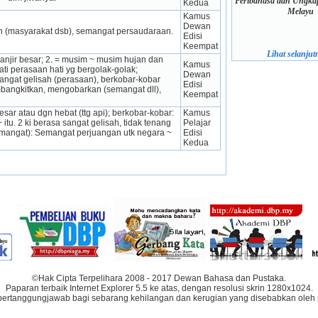
Peribahasa dan Ungkap
Kedua
Melayu
Kamus 
Dewan 
n (masyarakat dsb), semangat persaudaraan.
Edisi 
Keempat
Lihat selanjutn
anjir besar; 2. = musim ~ musim hujan dan 
Kamus 
ati perasaan hati yg bergolak-golak; 
Dewan 
ngat gelisah (perasaan), berkobar-kobar 
Edisi 
angkitkan, mengobarkan (semangat dll), 
Keempat
ar atau dgn hebat (ttg api); berkobar-kobar: 
Kamus 
. 2 ki berasa sangat gelisah, tidak tenang 
Pelajar 
semangat): Semangat perjuangan utk negara ~ 
Edisi 
Kedua
©Hak Cipta Terpelihara 2008 - 2017 Dewan Bahasa dan Pustaka.
Paparan terbaik Internet Explorer 5.5 ke atas, dengan resolusi skrin 1280x1024.
bertanggungjawab bagi sebarang kehilangan dan kerugian yang disebabkan oleh 