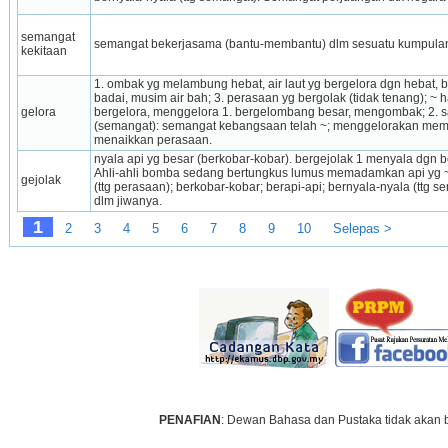
semangat 
semangat bekerja­sama (bantu-membantu) dlm sesuatu kumpul­a
kekitaan
1. ombak yg melambung hebat, air laut yg bergelora dgn hebat, b
badai, musim air bah; 3. perasaan yg bergolak (tidak tenang); ~ h
gelora
bergelora, menggelora 1. bergelombang besar, mengombak; 2. sa
(semangat): semangat kebangsaan telah ~; menggelorakan memb
menaikkan perasaan.
nyala api yg besar (berkobar-kobar). bergejolak 1 menyala dgn bes
Ahli-ahli bomba sedang bertungkus lumus memadamkan api yg ~ itu
gejolak
(ttg perasaan); berkobar-kobar; berapi-api; bernyala-nyala (ttg 
dlm jiwanya.
1
2
3
4
5
6
7
8
9
10
Selepas >
PENAFIAN
: Dewan Bahasa dan Pustaka tidak akan 