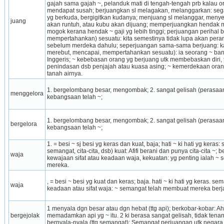
gajah sama gajah ~, pelanduk mati di tengah-tengah prb kalau ora
mendapat susah; berjuangkan sl melagakan, melanggarkan: segal
yg berkuda, bergigitkan kudanya; menjuang sl melanggar, meny
juang
akan run­tuh, atau kubu akan dijuang; memperjuangkan hendak m
mogok kerana hendak ~ gaji yg lebih tinggi; perjuangan perihal 
mempertahankan) sesuatu: kita semestinya tidak lupa akan pera
sebelum merdeka dahulu; seperjuangan sama-sama berjuang: ka­w
merebut, mencapai, mempertahankan sesuatu): ia seorang ~ bangs
Inggeris; ~ kebebasan orang yg berjuang utk mem­bebaskan diri,
penindasan dsb penjajah atau kuasa asing; ~ kemerdekaan ora
tanah airnya.
1. bergelombang besar, mengombak; 2. sangat gelisah (perasaan
menggelora
kebangsaan telah ~;
1. bergelombang besar, mengombak; 2. sangat gelisah (perasaan
bergelora
kebangsaan telah ~;
1. = besi ~ sj besi yg keras dan kuat, baja; hati ~ ki hati yg keras
semangat, cita-cita, dsb) kuat: Afifi berani dan punya cita-cita ~; 
waja
kewajaan sifat atau keadaan waja, kekuatan: yg penting ialah ~
mereka.
, = besi ~ besi yg kuat dan keras; baja. hati ~ ki hati yg keras. s
waja
keadaan atau sifat waja: ~ semangat telah membuat mereka berj
1 menyala dgn besar atau dgn hebat (ttg api); berkobar-kobar: A
bergejolak
memadamkan api yg ~ itu. 2 ki berasa sangat gelisah, tidak tenang
bernyala-nyala (ttg semangat): Semangat perjuangan utk negara 