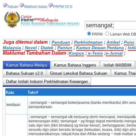
Aduan
Maklum balas
PRPM V2.0
PRPM
Laman Web D
Juga ditemui dalam :
;
;
;
Panduan
Perkhidmatan
Artikel
Puisi
;
;
;
;
;
Malaysia
Novel
Dialek
Pantun
Kamus Dewan Perdana
Ist
Maklumat Tambahan Dalam :
;
;
;
Korpus
e-Tesis
e-Jurnal
Kamus Bahasa Melayu
Kamus Bahasa Inggeris
Istilah MABBIM
Bahasa Sukuan v2.0
Glosari Leksikal Bahasa Sukuan
Kamus Thai
Daftar Istilah Industri Perkhidmatan Kewangan
Kata
Takrif
; semangat ~ semangat bekerja­sama (bantu-membantu) dlm sesu
kekitaan
persaudaraan.
; semangat ~ semangat utk berjuang demi mencapai, mendapatka
kemenangan dsb): se­mangat ~ yg tinggi dapat membantu meng­atas
satu dgn lain (bkn binatang yg besar-besar), berlanggaran, ber­
sesuatu dgn jalan beradu tenaga (kekuatan, kuasa, dsb) dgn pih
memudaratkannya: rakyat Asia dan Afrika sedang ~ mati-matian 