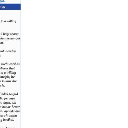
ya...
asa
to a willing
il bagi orang
atau semangat
ya.
 tak hendak
ih
o such word as
elieves that
to a willing
inciple, he
t to tour the
cle.
' tidak wujud
dia percaya
u daya, tak
ia benar-benar
tu apabila dia
eluruh dunia
 basikal.