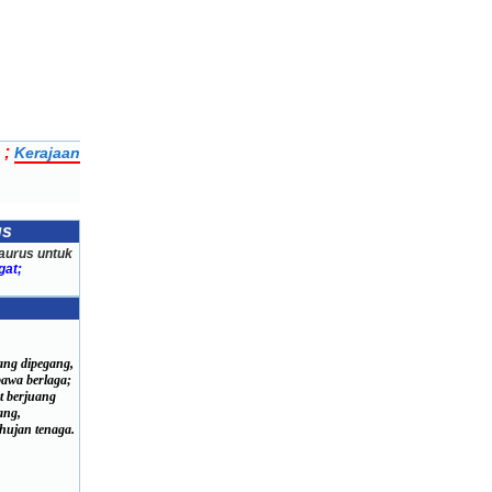
;
Kerajaan
us
aurus untuk
at;
ang dipegang,
wa berlaga;
 berjuang
ang,
ujan tenaga.