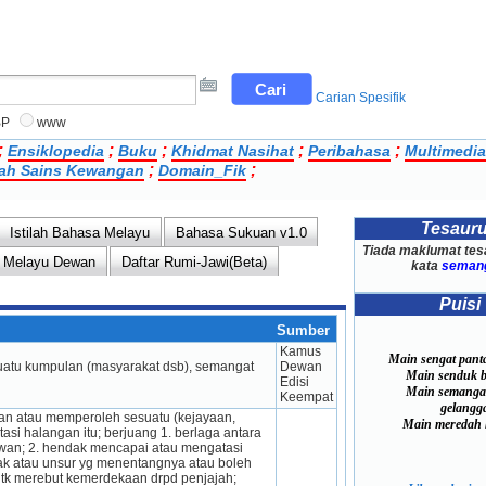
Carian Spesifik
BP
www
;
;
;
;
;
Ensiklopedia
Buku
Khidmat Nasihat
Peribahasa
Multimedia
;
;
ilah Sains Kewangan
Domain_Fik
Tesaur
Istilah Bahasa Melayu
Bahasa Sukuan v1.0
Tiada maklumat tes
 Melayu Dewan
Daftar Rumi-Jawi(Beta)
kata
semang
Puisi
Sumber
Kamus 
Main sengat pant
atu kumpul­an (masyarakat dsb), semangat 
Dewan 
Main senduk ba
Edisi 
Main semangat
Keempat
gelangg
n atau memperoleh sesuatu (kejayaan, 
Main meredah h
i halangan itu; berjuang 1. berlaga antara 
lawan; 2. hendak mencapai atau mengatasi 
ak atau unsur yg menen­tangnya atau boleh 
utk merebut kemerdekaan drpd penjajah; 