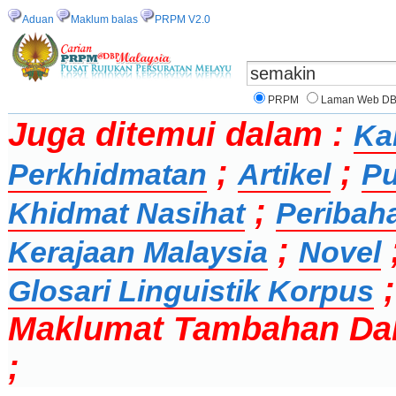
Aduan
Maklum balas
PRPM V2.0
PRPM
Laman Web D
Juga ditemui dalam :
Ka
;
;
Perkhidmatan
Artikel
Pu
;
Khidmat Nasihat
Peribah
;
Kerajaan Malaysia
Novel
Glosari Linguistik Korpus
Maklumat Tambahan Da
;