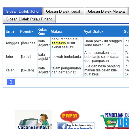
Glosari Dialek Johor
Glosari Dialek Kedah
Glosari Dielek Melaka
Glosari Dialek Pulau Pinang
Kelas
Entri
Fonetik
Makna
Ayat Dialek
Se
Kata
berkurangan atau 
kata 
Daon pokok itu rengges 
[d
rengges
[ÄeN.ges]
semakin
 susut 
adjektif
kene makan ulat.
k«
akibat sesuatu.
Amen semaken lobe 
[A
kata 
lobe
[lo.b«]
mewah berbelanja.
bebelanje sejak dapat 
b«
adjektif
duet pampasan.
dA
Bile dah besa panjang 
[bi
kata 
tajam pengamatan 
celeh
[tS«.leh]
maken die celeh bile 
pA
adjektif
dan berhati-hati.
buat keje.
tS«
1