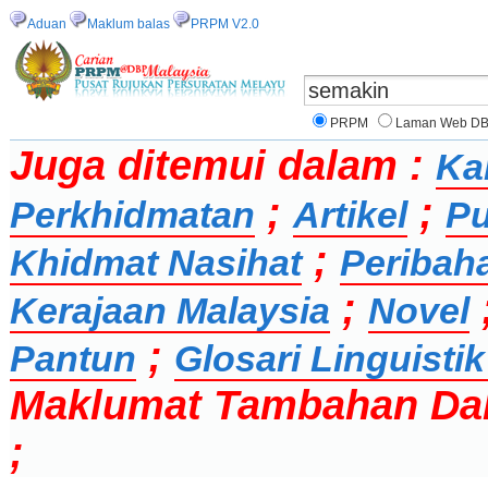
Aduan
Maklum balas
PRPM V2.0
PRPM
Laman Web D
Juga ditemui dalam :
Ka
;
;
Perkhidmatan
Artikel
Pu
;
Khidmat Nasihat
Peribah
;
Kerajaan Malaysia
Novel
;
Pantun
Glosari Linguisti
Maklumat Tambahan Da
;