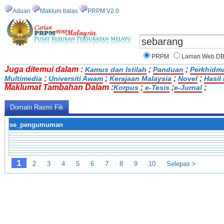
Aduan
Maklum balas
PRPM V2.0
PRPM
Laman Web D
Juga ditemui dalam :
;
;
Kamus dan Istilah
Panduan
Perkhidm
;
;
;
;
Multimedia
Universiti Awam
Kerajaan Malaysia
Novel
Hasil
Maklumat Tambahan Dalam :
;
;
;
Korpus
e-Tesis
e-Jurnal
Domain Rasmi Fik
se_pengumuman
1
2
3
4
5
6
7
8
9
10
Selepas >