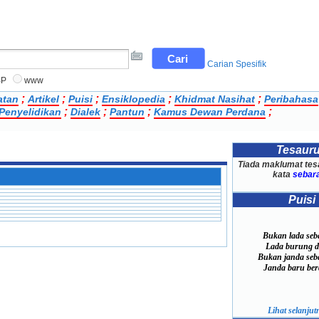
Carian Spesifik
BP
www
;
;
;
;
;
atan
Artikel
Puisi
Ensiklopedia
Khidmat Nasihat
Peribahasa
;
;
;
;
 Penyelidikan
Dialek
Pantun
Kamus Dewan Perdana
Tesaur
Tiada maklumat tes
kata
sebar
Puisi
Bukan lada seb
Lada burung da
Bukan janda seb
Janda baru bera
Lihat selanjutn