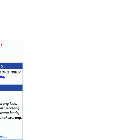
;
us
aurus untuk
ang
arang lada,
ri seberang;
arang janda,
nak seorang.
ya...