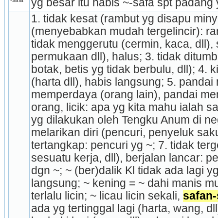
-safa
yg besar itu habis ~-safa spt padang
1. tidak kesat (rambut yg disapu minya
(menyebabkan mudah ter­gelincir): ramb
tidak meng­gerutu (cermin, kaca, dll),
permukaan dll), halus; 3. tidak ditumb
botak, betis yg tidak berbulu, dll); 4. 
(harta dll), habis langsung; 5. pandai
memperdaya (orang lain), pandai memu
orang, licik: apa yg kita mahu ialah sa
yg dilakukan oleh Tengku Anum di neg
melarikan diri (pencuri, penyeluk saku
tertangkap: pencuri yg ~; 7. tidak terg
sesuatu kerja, dll), berjalan lancar: 
dgn ~; ~ (ber)dalik Kl tidak ada lagi yg
langsung; ~ kening = ~ dahi manis mu
terlalu licin; ~ licau licin sekali, 
safan-
ada yg tertinggal lagi (harta, wang, dll