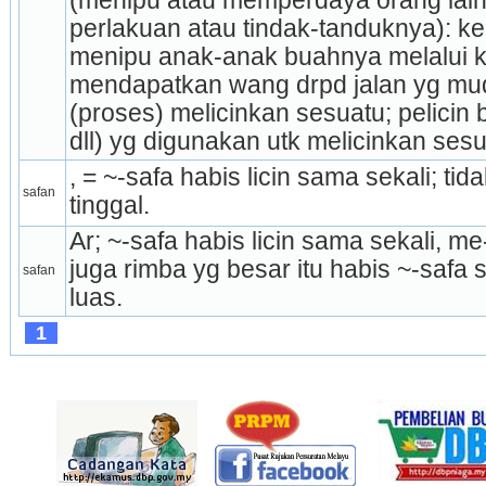
(menipu atau memperdaya orang lain), 
perlakuan atau tindak­-tanduknya): k
menipu anak-anak buahnya melalui 
mendapatkan wang drpd jalan yg muda
(proses) melicinkan sesuatu; pelicin 
dll) yg diguna­kan utk melicinkan sesu
, = ~-safa habis licin sama sekali; tid
safan
tinggal.
Ar; ~-safa habis licin sama sekali, me
juga rimba yg besar itu habis ~-safa
safan
luas.
1