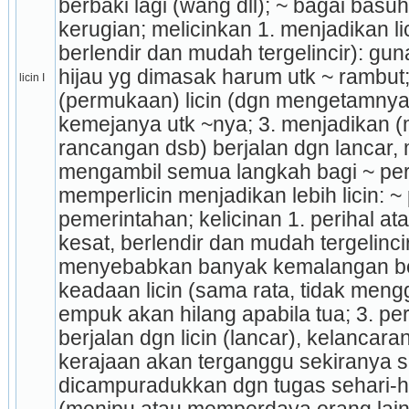
berbaki lagi (wang dll); ~ bagai basu
kerugian; melicinkan 1. menjadikan lici
berlendir dan mudah tergelincir): gu
hijau yg dimasak harum utk ~ rambut;
licin I
(permuka­an) licin (dgn mengetamnya 
kemejanya utk ~nya; 3. menjadikan 
rancangan dsb) berjalan dgn lancar,
mengambil semua langkah bagi ~ perj
memperlicin menjadikan lebih licin: ~ 
pemerintahan; kelicinan 1. perihal ata
kesat, berlendir dan mudah tergelincir):
menyebabkan banyak kemalangan berla
keadaan licin (sama rata, tidak mengge
empuk akan hilang apabila tua; 3. per
berjalan dgn licin (lancar), kelancaran
kerajaan akan terganggu sekiranya se
dicampuradukkan dgn tugas sehari-har