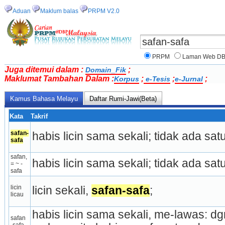
Aduan
Maklum balas
PRPM V2.0
PRPM
Laman Web D
Juga ditemui dalam :
;
Domain_Fik
Maklumat Tambahan Dalam :
;
;
;
Korpus
e-Tesis
e-Jurnal
Kamus Bahasa Melayu
Daftar Rumi-Jawi(Beta)
Kata
Takrif
safan-
habis licin sama sekali; tidak ada sat
safa
safan, 
habis licin sama sekali; tidak ada sat
= ~ -
safa
licin 
licin sekali, 
safan-safa
;
licau
habis licin sama sekali, me-lawas: dgn
safan 