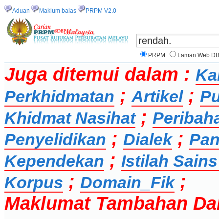
Aduan
Maklum balas
PRPM V2.0
PRPM
Laman Web D
Juga ditemui dalam :
Ka
;
;
Perkhidmatan
Artikel
Pu
;
Khidmat Nasihat
Peribah
;
;
Penyelidikan
Dialek
Pan
;
Kependekan
Istilah Sai
;
;
Korpus
Domain_Fik
Maklumat Tambahan Da