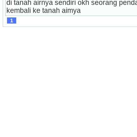
di tanah airnya sendiri okh seorang pend
kembali ke tanah aimya 
1