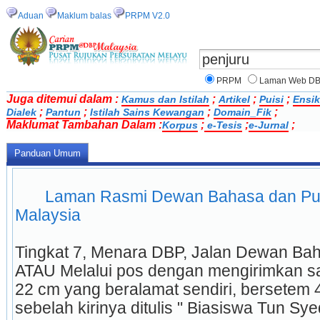
Aduan
Maklum balas
PRPM V2.0
PRPM
Laman Web D
Juga ditemui dalam :
;
;
;
Kamus dan Istilah
Artikel
Puisi
Ensik
;
;
;
;
Dialek
Pantun
Istilah Sains Kewangan
Domain_Fik
Maklumat Tambahan Dalam :
;
;
;
Korpus
e-Tesis
e-Jurnal
Panduan Umum
 Laman Rasmi Dewan Bahasa dan Pust
Malaysia 
Tingkat 7, Menara DBP, Jalan Dewan Bah
ATAU Melalui pos dengan mengirimkan sa
22 cm yang beralamat sendiri, bersetem 4
sebelah kirinya ditulis " Biasiswa Tun Syed