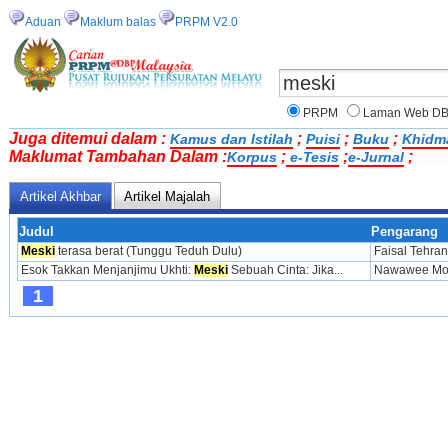
Aduan
Maklum balas
PRPM V2.0
PRPM
Laman Web D
Juga ditemui dalam :
;
;
;
Kamus dan Istilah
Puisi
Buku
Khidma
Maklumat Tambahan Dalam :
;
;
;
Korpus
e-Tesis
e-Jurnal
Artikel Akhbar
Artikel Majalah
Judul
Pengarang
Meski
 terasa berat (Tunggu Teduh Dulu)
Faisal Tehran
Esok Takkan Menjanjimu Ukhti: 
Meski
 Sebuah Cinta: Jika...
Nawawee M
1