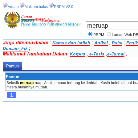
Aduan
Maklum balas
PRPM V2.0
PRPM
Laman Web D
Juga ditemui dalam :
;
;
;
Kamus dan Istilah
Artikel
Puisi
Ensik
;
Domain_Fik
Maklumat Tambahan Dalam :
;
;
;
Korpus
e-Tesis
e-Jurnal
Pantun
Pantun
Selasih 
meruap
-ruap, Anak tempua terbang ke Jeddah; Kasih boleh dibuat-bu
mesra bukannya mudah.
1