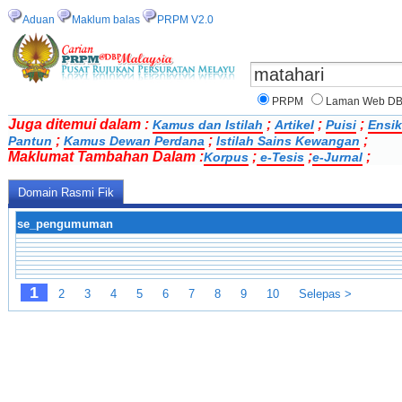
Aduan
Maklum balas
PRPM V2.0
PRPM
Laman Web D
Juga ditemui dalam :
;
;
;
Kamus dan Istilah
Artikel
Puisi
Ensik
;
;
;
Pantun
Kamus Dewan Perdana
Istilah Sains Kewangan
Maklumat Tambahan Dalam :
;
;
;
Korpus
e-Tesis
e-Jurnal
Domain Rasmi Fik
se_pengumuman
1
2
3
4
5
6
7
8
9
10
Selepas >