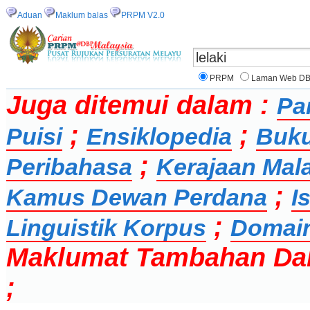
Aduan
Maklum balas
PRPM V2.0
PRPM
Laman Web D
Juga ditemui dalam :
Pa
;
;
Puisi
Ensiklopedia
Buk
;
Peribahasa
Kerajaan Mal
;
Kamus Dewan Perdana
I
;
Linguistik Korpus
Domai
Maklumat Tambahan Da
;