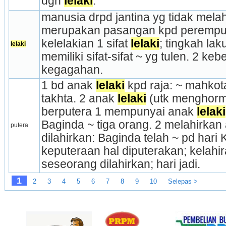
dgn 
lelaki
.
manusia drpd jantina yg tidak melah
merupakan pasangan kpd perempuan; 
kelelakian 1 sifat 
lelaki
; tingkah lak
lelaki
memiliki sifat-sifat ~ yg tulen. 2 ke
kegagahan.
1 bd anak 
lelaki
 kpd raja: ~ mahkot
takhta. 2 anak 
lelaki
 (utk menghorma
berputera 1 mempunyai anak 
lelaki
Baginda ~ tiga orang. 2 melahirkan
putera
dilahirkan: Baginda telah ~ pd hari
keputeraan hal diputerakan; kelahiran
seseorang dilahirkan; hari jadi.
1
2
3
4
5
6
7
8
9
10
Selepas >