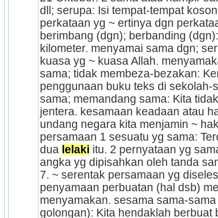
dll; serupa: Isi tempat-tempat koso
perkataan yg ~ ertinya dgn perkataa
berimbang (dgn); berbanding (dgn): 
kilometer. menyamai sama dgn; ser
kuasa yg ~ kuasa Allah. menyamaka
sama; tidak membeza-bezakan: Kera
penggunaan buku teks di sekolah-
sama; memandang sama: Kita tidak 
jentera. kesamaan keadaan atau h
undang negara kita menjamin ~ hak 
persamaan 1 sesuatu yg sama: Ter­
dua 
lelaki
 itu. 2 pernyataan yg sam
angka yg dipisahkan oleh tanda sama
7. ~ serentak persamaan yg diseles
penyamaan perbuatan (hal dsb) me
menyamakan. sesama sama-sama (
golongan): Kita hendaklah berbuat 