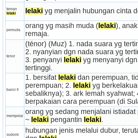
teman 
lelaki
 yg menjalin hubungan cinta 
lelaki
orang yg masih muda (
lelaki
), anak
pemuda
remaja.
(ténor) (Muz) 1. nada suara yg terti
2. nyanyian dgn nada suara yg terti
tenor
3. penyanyi 
lelaki
 yg menyanyi dgn
tertinggi.
1. bersifat 
lelaki
 dan perempuan, ti
perempuan; 2. 
lelaki
 yg berkelakua
banci II
sebaliknya); 3. ark lemah syahwat; 
berpakaian cara perempuan (di Sul
orang yg sedang menjalani istiadat 
mempelai
~ 
lelaki
 pengantin 
lelaki
.
hubungan jenis melalui dubur, ter­u
sodomi