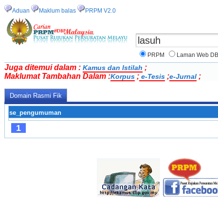
Aduan
Maklum balas
PRPM V2.0
PRPM
Laman Web D
Juga ditemui dalam :
;
Kamus dan Istilah
Maklumat Tambahan Dalam :
;
;
;
Korpus
e-Tesis
e-Jurnal
Domain Rasmi Fik
se_pengumuman
1