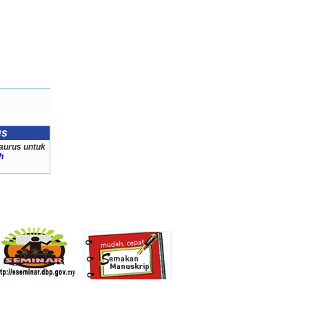
us
aurus untuk
h