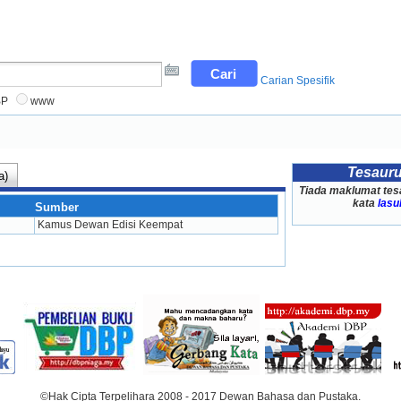
Carian Spesifik
BP
www
Tesaur
a)
Tiada maklumat tes
kata
lasu
Sumber
Kamus Dewan Edisi Keempat
©Hak Cipta Terpelihara 2008 - 2017 Dewan Bahasa dan Pustaka.