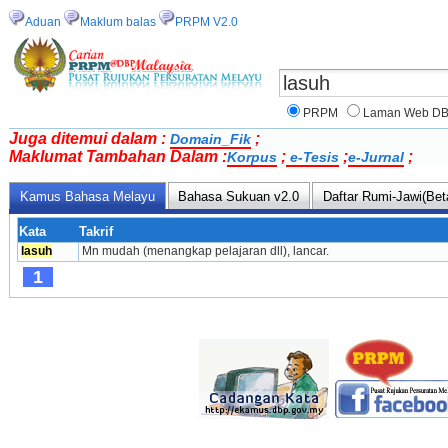
Aduan
Maklum balas
PRPM V2.0
PRPM
Laman Web D
Juga ditemui dalam :
;
Domain_Fik
Maklumat Tambahan Dalam :
;
;
;
Korpus
e-Tesis
e-Jurnal
Kamus Bahasa Melayu
Bahasa Sukuan v2.0
Daftar Rumi-Jawi(Bet
Kata
Takrif
lasuh
Mn mudah (menangkap pelajaran dll), lancar.
1