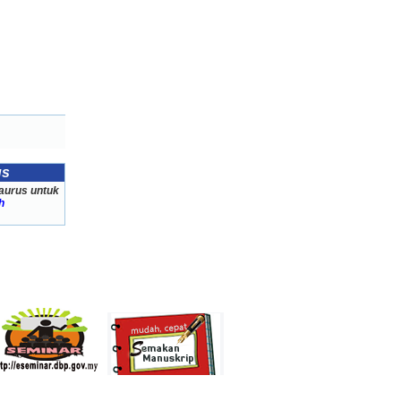
us
aurus untuk
h