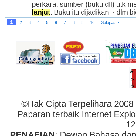
lanjut
: Buku itu dijadikan ~ dlm 
1
2
3
4
5
6
7
8
9
10
Selepas >
©Hak Cipta Terpelihara 2008
Paparan terbaik Internet Explo
12
PENAFIAN
: Dewan Bahasa dan