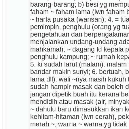
barang-barang; b) besi yg mempun
faham ~ faham lama (lwn faham b
~ harta pusaka (warisan); 4. = tua-
pemimpin, penghulu (orang yg tu
pengetahuan dan berpengalaman)
menjalankan undang-undang adat
mahkamah; ~ dagang Id kepala 
penghulu kampung; ~ rumah kepala
5. ki sudah larut (malam): malam
bandar makin sunyi; 6. bertuah, b
lama dll): wali ~nya masih kukuh te
sudah hampir masak dan boleh dip
jangan dipetik buah itu kerana be
mendidih atau masak (air, minyak, 
~ dahulu baru dimasuk­kan ikan ke
kehitam-hitaman (lwn cerah), pekat
merah ~; warna ~ warna yg tidak c