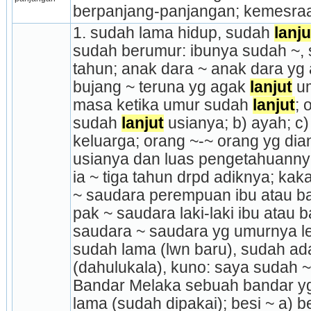
berpanjang-panjangan; kemesraa
1. sudah lama hidup, sudah 
lanju
sudah berumur: ibunya sudah ~, 
tahun; anak dara ~ anak dara yg
bujang ~ teruna yg agak 
lanjut
 u
masa ketika umur sudah 
lanjut
; 
sudah 
lanjut
 usianya; b) ayah; c)
keluarga; orang ~-~ orang yg di
usianya dan luas pengetahuannya;
ia ~ tiga tahun drpd adiknya; kak
~ saudara perempuan ibu atau bapa
pak ~ saudara laki-laki ibu atau ba
saudara ~ saudara yg umurnya leb
sudah lama (lwn baru), sudah ad
(dahulukala), kuno: saya sudah ~ 
Bandar Melaka sebuah bandar yg 
lama (sudah dipakai); besi ~ a) b