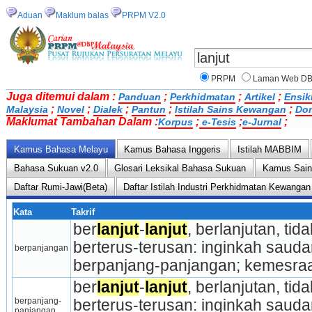
Aduan
Maklum balas
PRPM V2.0
PRPM
Laman Web D
Juga ditemui dalam :
;
;
;
Panduan
Perkhidmatan
Artikel
Ensik
;
;
;
;
;
Malaysia
Novel
Dialek
Pantun
Istilah Sains Kewangan
Do
Maklumat Tambahan Dalam :
;
;
;
Korpus
e-Tesis
e-Jurnal
Kamus Bahasa Melayu
Kamus Bahasa Inggeris
Istilah MABBIM
Bahasa Sukuan v2.0
Glosari Leksikal Bahasa Sukuan
Kamus Sai
Daftar Rumi-Jawi(Beta)
Daftar Istilah Industri Perkhidmatan Kewangan
Kata
Takrif
ber­
lanjut
-
lanjut
, berlanjutan, tid
berterus-terusan: inginkah saudara
berpanjangan
berpanjang-panjangan; kemesraa
ber­
lanjut
-
lanjut
, berlanjutan, tid
berpanjang-
berterus-terusan: inginkah saudara
panjangan