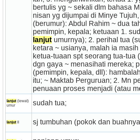
bertulis yg ~ sekali dlm bahasa M
nisan yg dijumpai di Minye Tujuh, 
(berumur): Abdul Rahim ~ dua tah
lanjut
 umurnya); 2. perihal tua (s
ketara ~ usianya, malah ia masih
ketua-tuaan spt seorang tua-tua (
dgn gaya ~ menasihati mereka; pe
(pemimpin, kepala, dll): hambala
itu; ~ Maktab Perguruan; 2. Mn pe
penuaan proses menjadi (atau me
lanjut
 (lewat) 
sudah tua;
umur
sj tumbuhan (pokok dan buahnya)
lanjut
 II