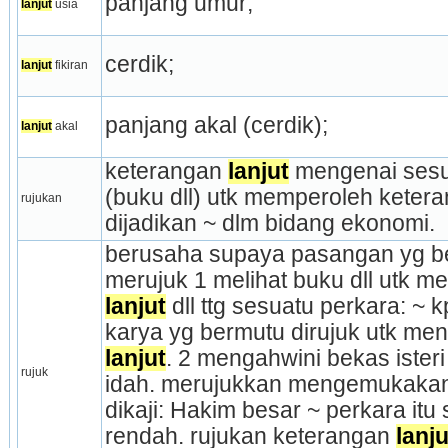
panjang umur;
lanjut
 usia
cerdik;
lanjut
 fikiran
panjang akal (cerdik);
lanjut
 akal
keterangan 
lanjut
 mengenai sesu
(buku dll) utk memperoleh keter
rujukan
dijadikan ~ dlm bidang ekonomi.
berusaha supaya pasangan yg berc
lanjut
 dll ttg sesuatu perkara: ~ 
lanjut
. 2 mengahwini bekas ister
rujuk
idah. merujukkan mengemuka­kan 
dikaji: Hakim besar ~ perkara it
rendah. rujukan keterangan 
lanju