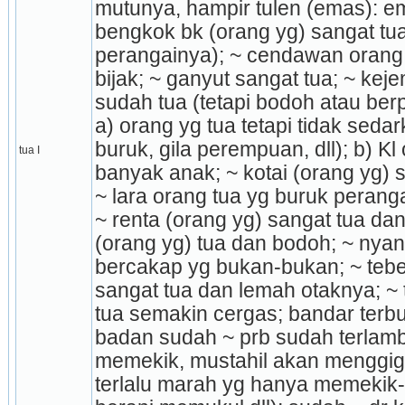
mutunya, hampir tulen (emas): em
bengkok bk (orang yg) sangat tua 
perangainya); ~ cendawan orang y
bijak; ~ ganyut sangat tua; ~ keje
sudah tua (tetapi bodoh atau berp
a) orang yg tua tetapi tidak sedar
buruk, gila perempuan, dll); b) K
tua I
banyak anak; ~ kotai (orang yg) s
~ lara orang tua yg buruk perangai
~ renta (orang yg) sangat tua dan
(orang yg) tua dan bodoh; ~ nyan
bercakap yg bukan-bukan; ~ teber
sangat tua dan lemah otaknya; ~ 
tua semakin cergas; bandar terb
badan sudah ~ prb sudah terlamba
memekik, mustahil akan menggigit
terlalu marah yg hanya meme­kik-