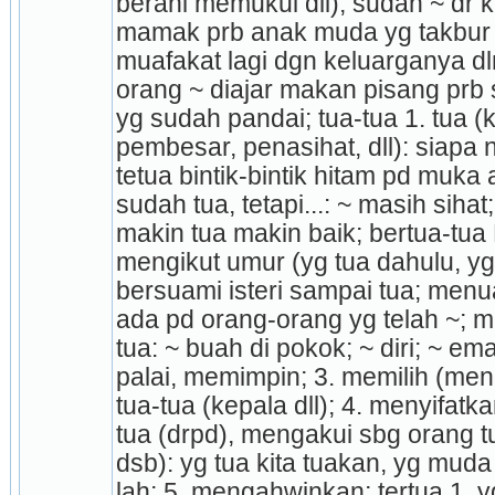
berani memukul dll); sudah ~ dr k
mamak prb anak muda yg takbur 
muafakat lagi dgn keluarganya dl
orang ~ diajar makan pisang prb 
yg sudah pandai; tua-tua 1. tua (
pembesar, penasihat, dll): siapa 
tetua bintik-bintik hitam pd muka 
sudah tua, tetapi...: ~ masih sihat;
makin tua makin baik; bertua-tua 
meng­ikut umur (yg tua dahulu, y
bersuami isteri sampai tua; menu
ada pd orang-orang yg telah ~; 
tua: ~ buah di pokok; ~ diri; ~ e
palai, memimpin; 3. memilih (men
tua-tua (kepala dll); 4. menyifat
tua (drpd), mengakui sbg orang tu
dsb): yg tua kita tuakan, yg mud
lah; 5. mengahwinkan; tertua 1. yg