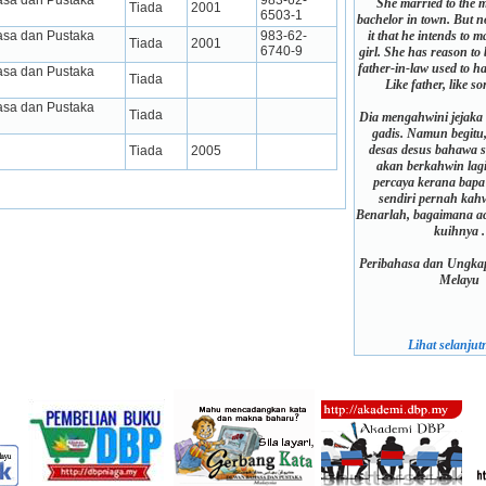
a dan Pustaka 
983-62-
She married to the mo
Tiada
2001
6503-1
bachelor in town. But 
it that he intends to 
a dan Pustaka 
983-62-
Tiada
2001
6740-9
girl. She has reason to b
father-in-law used to h
a dan Pustaka 
Tiada
Like father, like so
a dan Pustaka 
Tiada
Dia mengahwini jejaka 
gadis. Namun begitu,
desas desus bahawa s
Tiada
2005
akan berkahwin lagi
percaya kerana bap
sendiri pernah kah
Benarlah, bagaimana a
kuihnya .
Peribahasa dan Ungkap
Melayu
Lihat selanjutn