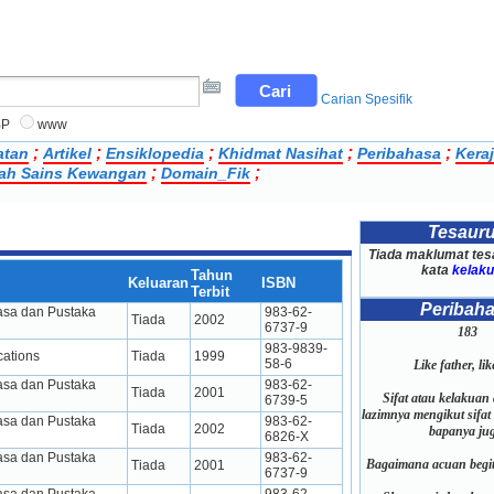
Carian Spesifik
BP
www
;
;
;
;
;
atan
Artikel
Ensiklopedia
Khidmat Nasihat
Peribahasa
Kera
;
;
ilah Sains Kewangan
Domain_Fik
Tesaur
Tiada maklumat tes
kata
kelaku
Tahun
Keluaran
ISBN
Terbit
Peribah
a dan Pustaka 
983-62-
Tiada
2002
6737-9
183
983-9839-
cations
Tiada
1999
58-6
Like father, li
a dan Pustaka 
983-62-
Tiada
2001
Sifat atau kelakuan 
6739-5
lazimnya mengikut sifat
a dan Pustaka 
983-62-
Tiada
2002
bapanya jug
6826-X
a dan Pustaka 
983-62-
Bagaimana acuan begi
Tiada
2001
6737-9