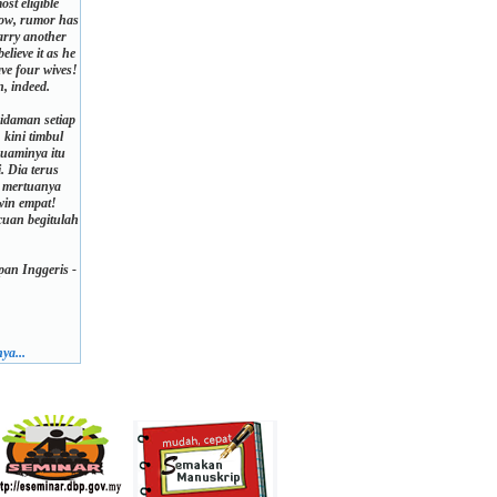
st eligible
now, rumor has
marry another
elieve it as he
ave four wives!
n, indeed.
idaman setiap
 kini timbul
uaminya itu
. Dia terus
a mertuanya
win empat!
cuan begitulah
an Inggeris -
ya...