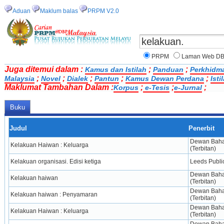
Aduan
Maklum balas
PRPM V2.0
PRPM
Laman Web D
Juga ditemui dalam :
;
;
Kamus dan Istilah
Panduan
Perkhidm
;
;
;
;
;
Malaysia
Novel
Dialek
Pantun
Kamus Dewan Perdana
Ist
Maklumat Tambahan Dalam :
;
;
;
Korpus
e-Tesis
e-Jurnal
Buku
Judul
Penerbit
Dewan Bahas
Kelakuan Haiwan : Keluarga
(Terbitan)
Kelakuan organisasi. Edisi ketiga
Leeds Publi
Dewan Bahas
Kelakuan haiwan
(Terbitan)
Dewan Bahas
Kelakuan haiwan : Penyamaran
(Terbitan)
Dewan Bahas
Kelakuan Haiwan : Keluarga
(Terbitan)