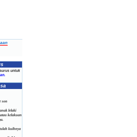
jaan
us
aurus untuk
an.
asa
ke son
anak lelaki
 atau kelakuan
a.
tulah kuihnya