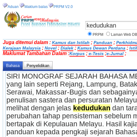
Aduan
Maklum balas
PRPM V2.0
PRPM
Laman Web D
Juga ditemui dalam :
;
;
Kamus dan Istilah
Panduan
Perkhidm
;
;
;
;
Kerajaan Malaysia
Novel
Dialek
Kamus Dewan Perdana
Ist
Maklumat Tambahan Dalam :
;
;
;
Korpus
e-Tesis
e-Jurnal
Bahasa
Penyelidikan
SIRI MONOGRAF SEJARAH BAHASA M
yang lain seperti Rejang, Lampung, Batak
Serawai, Makassar-Bugis dan sebagainy
penulisan sastera dan persuratan Melayu. M
melihat dengan jelas 
kedudukan
 dan tar
perubahan tahap pensisteman sebelum m
bertapak di Kepulauan Melayu. Hasil kajia
panduan kepada pengkaji sejarah Bahasa