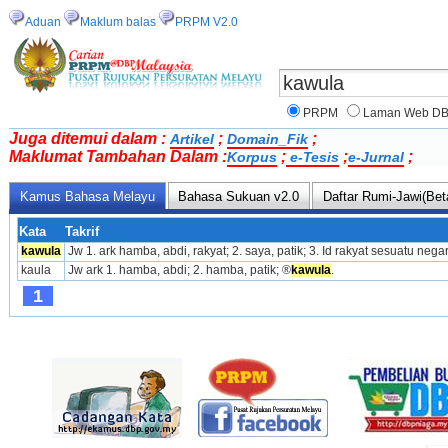
Aduan
Maklum balas
PRPM V2.0
PRPM
Laman Web D
Juga ditemui dalam :
;
;
Artikel
Domain_Fik
Maklumat Tambahan Dalam :
;
;
;
Korpus
e-Tesis
e-Jurnal
Kamus Bahasa Melayu
Bahasa Sukuan v2.0
Daftar Rumi-Jawi(Bet
Kata
Takrif
kawula
Jw 1. ark hamba, abdi, rakyat; 2. saya, patik; 3. Id rakyat sesuatu nega
kaula
Jw ark 1. hamba, abdi; 2. hamba, patik; ®
kawula
.
1