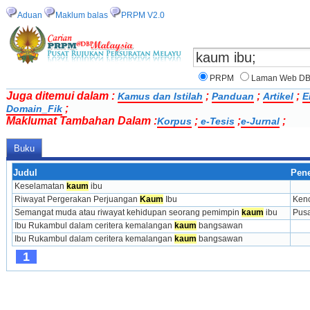
Aduan
Maklum balas
PRPM V2.0
PRPM
Laman Web D
Juga ditemui dalam :
;
;
;
Kamus dan Istilah
Panduan
Artikel
E
;
Domain_Fik
Maklumat Tambahan Dalam :
;
;
;
Korpus
e-Tesis
e-Jurnal
Buku
Judul
Pene
Keselamatan 
kaum
 ibu
Riwayat Pergerakan Perjuangan 
Kaum
 Ibu
Ken
Semangat muda atau riwayat kehidupan seorang pemimpin 
kaum
 ibu
Pusa
Ibu Rukambul dalam ceritera kemalangan 
kaum
 bangsawan
Ibu Rukambul dalam ceritera kemalangan 
kaum
 bangsawan
1