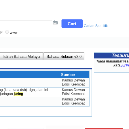
Carian Spesifik
BP
www
Tesaur
Istilah Bahasa Melayu
Bahasa Sukuan v2.0
Tiada maklumat tes
kata
juri
Sumber
Kamus Dewan 
Edisi Keempat
 (kata-kata dsb): dgn jalan ini 
Kamus Dewan 
juringan 
juring
.
Edisi Keempat
Kamus Dewan 
Edisi Keempat