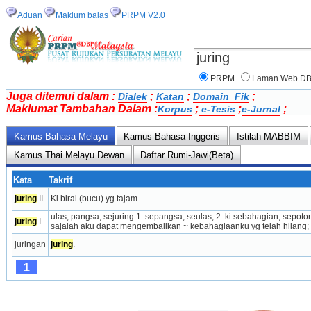
Aduan
Maklum balas
PRPM V2.0
PRPM
Laman Web D
Juga ditemui dalam :
;
;
;
Dialek
Katan
Domain_Fik
Maklumat Tambahan Dalam :
;
;
;
Korpus
e-Tesis
e-Jurnal
Kamus Bahasa Melayu
Kamus Bahasa Inggeris
Istilah MABBIM
Kamus Thai Melayu Dewan
Daftar Rumi-Jawi(Beta)
Kata
Takrif
juring
 II
Kl birai (bucu) yg tajam.
ulas, pangsa; sejuring 1. sepangsa, seulas; 2. ki se­ba­hagian, sepotong
juring
 I
sajalah aku dapat mengembalikan ~ kebahagiaanku yg telah hilang; 
juringan
juring
.
1