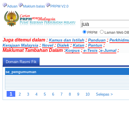
Aduan
Maklum balas
PRPM V2.0
PRPM
Laman Web D
Juga ditemui dalam :
;
;
Kamus dan Istilah
Panduan
Perkhidm
;
;
;
;
;
Kerajaan Malaysia
Novel
Dialek
Katan
Pantun
Maklumat Tambahan Dalam :
;
;
;
Korpus
e-Tesis
e-Jurnal
Domain Rasmi Fik
se_pengumuman
1
2
3
4
5
6
7
8
9
10
Selepas >