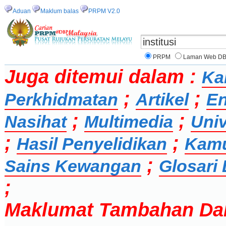
Aduan
Maklum balas
PRPM V2.0
PRPM
Laman Web D
Juga ditemui dalam :
Ka
;
;
Perkhidmatan
Artikel
En
;
;
Nasihat
Multimedia
Univ
;
;
Hasil Penyelidikan
Kamu
;
Sains Kewangan
Glosari 
;
Maklumat Tambahan Da