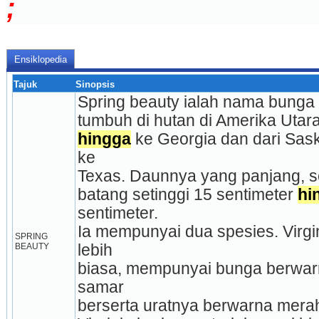
;
Ensiklopedia
Tajuk
Sinopsis
Spring beauty ialah nama bunga 
tumbuh di hutan di Amerika Utara
hingga
 ke Georgia dan dari Sas
ke
Texas. Daunnya yang panjang, 
batang setinggi 15 sentimeter 
hi
sentimeter.
Ia mempunyai dua spesies. Virgini
SPRING 
BEAUTY
lebih
biasa, mempunyai bunga berwarn
samar
berserta uratnya berwarna merah