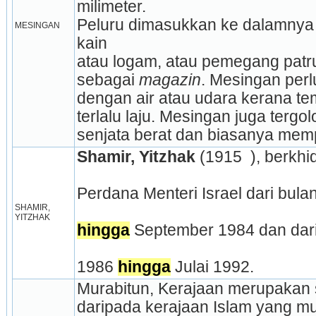
milimeter.
Peluru dimasukkan ke dalamnya m
MESINGAN
kain
atau logam, atau pemegang patr
sebagai 
magazin
. Mesingan perl
dengan air atau udara kerana t
terlalu laju. Mesingan juga tergo
senjata berat dan biasanya mem
Shamir, Yitzhak
 (1915  ), berkh
Perdana Menteri Israel dari bul
SHAMIR, 
YITZHAK
hingga
 September 1984 dan dar
1986 
hingga
 Julai 1992.
Murabitun, Kerajaan merupakan 
daripada kerajaan Islam yang m