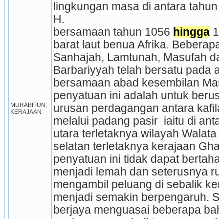
lingkungan masa di antara tahun
H.
bersamaan tahun 1056 
hingga
 
barat laut benua Afrika. Beberapa
Sanhajah, Lamtunah, Masufah da
Barbariyyah telah bersatu pada a
bersamaan abad kesembilan Masi
penyatuan ini adalah untuk ber
MURABITUN, 
urusan perdagangan antara kafil
KERAJAAN
melalui padang pasir  iaitu di an
utara terletaknya wilayah Walat
selatan terletaknya kerajaan G
penyatuan ini tidak dapat bertah
menjadi lemah dan seterusnya r
mengambil peluang di sebalik ke
menjadi semakin berpengaruh. 
berjaya menguasai beberapa ba