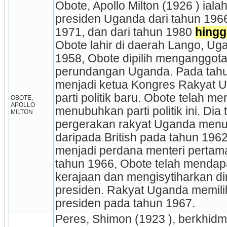
Obote, Apollo Milton (1926 ) iala
presiden Uganda dari tahun 196
1971, dan dari tahun 1980 
hingg
Obote lahir di daerah Lango, Ug
1958, Obote dipilih menganggot
perundangan Uganda. Pada tahu
menjadi ketua Kongres Rakyat 
parti politik baru. Obote telah m
OBOTE, 
APOLLO 
menubuhkan parti politik ini. Dia
MILTON
pergerakan rakyat Uganda men
daripada British pada tahun 196
menjadi perdana menteri perta
tahun 1966, Obote telah mendap
kerajaan dan mengisytiharkan di
presiden. Rakyat Uganda memili
presiden pada tahun 1967.
Peres, Shimon (1923 ), berkhidm