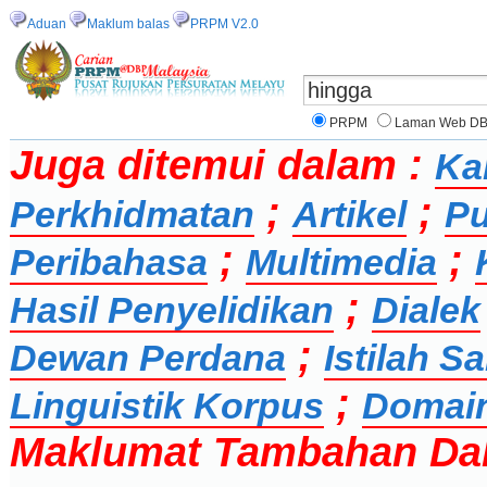
Aduan
Maklum balas
PRPM V2.0
PRPM
Laman Web D
Juga ditemui dalam :
Ka
;
;
Perkhidmatan
Artikel
Pu
;
;
Peribahasa
Multimedia
;
Hasil Penyelidikan
Dialek
;
Dewan Perdana
Istilah 
;
Linguistik Korpus
Domai
Maklumat Tambahan Da