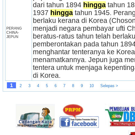
dari tahun 1894 
hingga
 tahun 18
1937 
hingga
 tahun 1945. Peran
berlaku kerana di Korea (Choson
menjadi negara pembayar ufti C
PERANG 
CHINA-
beratus-ratus tahun telah berlak
JEPUN
pemberontakan pada tahun 1894
menghantar tenteranya ke Korea
menamatkannya. Jepun juga me
tentera untuk menjaga kepentin
di Korea.
1
2
3
4
5
6
7
8
9
10
Selepas >