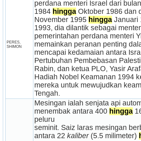
perdana menteri Israel dari bul
1984 
hingga
 Oktober 1986 dan d
November 1995 
hingga
 Januari
1993, dia dilantik sebagai menter
pemerintahan perdana menteri Yi
PERES, 
memainkan peranan penting da
SHIMON
mencapai kedamaian antara Isra
Pertubuhan Pembebasan Palesti
Rabin, dan ketua PLO, Yasir Araf
Hadiah Nobel Keamanan 1994 k
mereka untuk mewujudkan keam
Tengah.
Mesingan ialah senjata api auto
menembak antara 400 
hingga
 1
peluru
seminit. Saiz laras mesingan ber
antara 22 
kaliber 
(5.5 milimeter) 